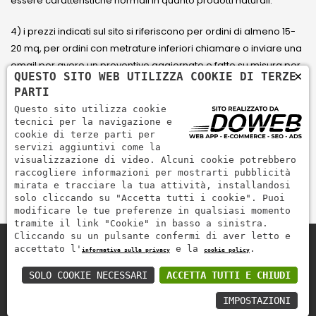
essere caratteristiche normali in quanto prodotti naturali.
4) i prezzi indicati sul sito si riferiscono per ordini di almeno 15-
20 mq, per ordini con metrature inferiori chiamare o inviare una
email per avere un preventivo aggiornato e fatto su misura per
×
QUESTO SITO WEB UTILIZZA COOKIE DI TERZE
il cliente.
PARTI
Questo sito utilizza cookie
5) Paga con Carta di credito Visa, Visa Electron, Maestro,
tecnici per la navigazione e
Mastercard tramite il circuito PayPal. PayPal serve per pagare,
cookie di terze parti per
servizi aggiuntivi come la
inviare denaro e accettare pagamenti in modo rapido,
visualizzazione di video. Alcuni cookie potrebbero
semplice e sicuro.
raccogliere informazioni per mostrarti pubblicità
mirata e tracciare la tua attività, installandosi
solo cliccando su "Accetta tutti i cookie". Puoi
modificare le tue preferenze in qualsiasi momento
tramite il link "Cookie" in basso a sinistra.
Cliccando su un pulsante confermi di aver letto e
accettato l'
e la
.
informativa sulla privacy
cookie policy
Zem Marmi P.I. 03463990246
Paga in modo sicuro con
SOLO COOKIE NECESSARI
ACCETTA TUTTI E CHIUDI
IMPOSTAZIONI