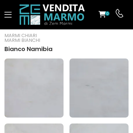
0
O
MARMI CHIARI
MARMI BIANCHI
Bianco Namibia
ES