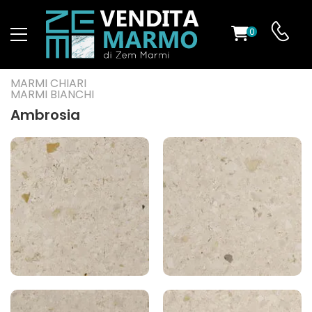
0
O
MARMI CHIARI
MARMI BIANCHI
Ambrosia
ES