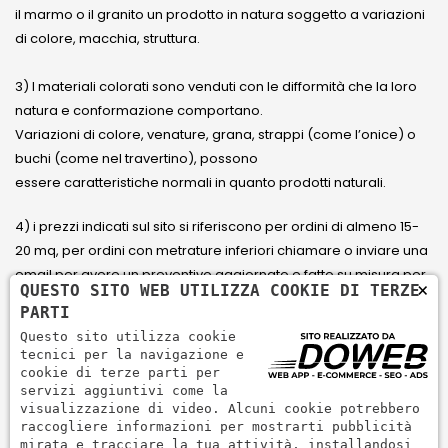
il marmo o il granito un prodotto in natura soggetto a variazioni
di colore, macchia, struttura.
3) I materiali colorati sono venduti con le difformità che la loro
natura e conformazione comportano.
Variazioni di colore, venature, grana, strappi (come l’onice) o
buchi (come nel travertino), possono
essere caratteristiche normali in quanto prodotti naturali.
4) i prezzi indicati sul sito si riferiscono per ordini di almeno 15-
20 mq, per ordini con metrature inferiori chiamare o inviare una
email per avere un preventivo aggiornato e fatto su misura per
×
QUESTO SITO WEB UTILIZZA COOKIE DI TERZE
il cliente.
PARTI
Questo sito utilizza cookie
5) Paga con Carta di credito Visa, Visa Electron, Maestro,
tecnici per la navigazione e
Mastercard tramite il circuito PayPal. PayPal serve per pagare,
cookie di terze parti per
servizi aggiuntivi come la
inviare denaro e accettare pagamenti in modo rapido,
visualizzazione di video. Alcuni cookie potrebbero
semplice e sicuro.
raccogliere informazioni per mostrarti pubblicità
mirata e tracciare la tua attività, installandosi