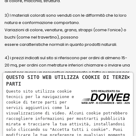
di colore, macchia, struttura.
3) I materiali colorati sono venduti con le difformità che la loro
natura e conformazione comportano.
Variazioni di colore, venature, grana, strappi (come l’onice) o
buchi (come nel travertino), possono
essere caratteristiche normali in quanto prodotti naturali.
4) i prezzi indicati sul sito si riferiscono per ordini di almeno 15-
20 mq, per ordini con metrature inferiori chiamare o inviare una
email per avere un preventivo aggiornato e fatto su misura per
×
QUESTO SITO WEB UTILIZZA COOKIE DI TERZE
il cliente.
PARTI
Questo sito utilizza cookie
5) Paga con Carta di credito Visa, Visa Electron, Maestro,
tecnici per la navigazione e
Mastercard tramite il circuito PayPal. PayPal serve per pagare,
cookie di terze parti per
servizi aggiuntivi come la
inviare denaro e accettare pagamenti in modo rapido,
visualizzazione di video. Alcuni cookie potrebbero
semplice e sicuro.
raccogliere informazioni per mostrarti pubblicità
mirata e tracciare la tua attività, installandosi
solo cliccando su "Accetta tutti i cookie". Puoi
modificare le tue preferenze in qualsiasi momento