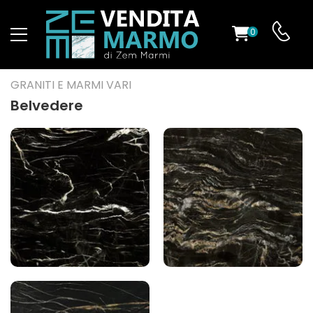
0
O
GRANITI E MARMI VARI
Belvedere
ES