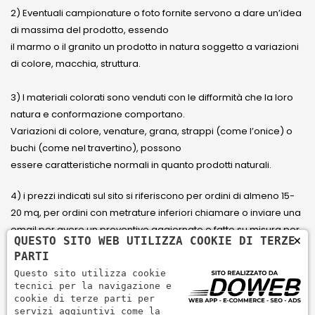
2) Eventuali campionature o foto fornite servono a dare un’idea
di massima del prodotto, essendo
il marmo o il granito un prodotto in natura soggetto a variazioni
di colore, macchia, struttura.
3) I materiali colorati sono venduti con le difformità che la loro
natura e conformazione comportano.
Variazioni di colore, venature, grana, strappi (come l’onice) o
buchi (come nel travertino), possono
essere caratteristiche normali in quanto prodotti naturali.
4) i prezzi indicati sul sito si riferiscono per ordini di almeno 15-
20 mq, per ordini con metrature inferiori chiamare o inviare una
email per avere un preventivo aggiornato e fatto su misura per
×
QUESTO SITO WEB UTILIZZA COOKIE DI TERZE
il cliente.
PARTI
Questo sito utilizza cookie
5) Paga con Carta di credito Visa, Visa Electron, Maestro,
tecnici per la navigazione e
Mastercard tramite il circuito PayPal. PayPal serve per pagare,
cookie di terze parti per
servizi aggiuntivi come la
inviare denaro e accettare pagamenti in modo rapido,