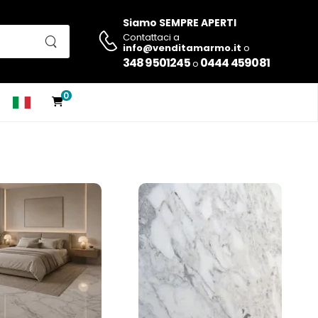
Siamo SEMPRE APERTI
Contattaci a
info@venditamarmo.it
o
348 9501245
0444 459081
o
0