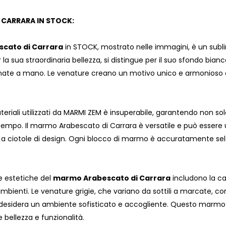
 CARRARA IN STOCK:
cato di Carrara
in STOCK, mostrato nelle immagini, è un subl
a sua straordinaria bellezza, si distingue per il suo sfondo bianc
te a mano. Le venature creano un motivo unico e armonioso che
ateriali utilizzati da MARMI ZEM è insuperabile, garantendo non 
tempo. Il marmo Arabescato di Carrara è versatile e può essere ut
 a ciotole di design. Ogni blocco di marmo è accuratamente selez
he estetiche del
marmo Arabescato di Carrara
includono la cap
 ambienti. Le venature grigie, che variano da sottili a marcate
 desidera un ambiente sofisticato e accogliente. Questo marmo 
ellezza e funzionalità.