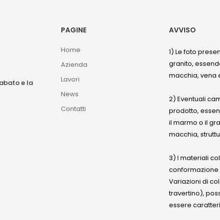
PAGINE
AVVISO
Home
1) Le foto prese
granito, essendo
Azienda
macchia, vena e
Lavori
sabato e la
News
2) Eventuali ca
Contatti
prodotto, esse
il marmo o il gr
macchia, struttu
3) I materiali c
conformazione
Variazioni di co
travertino), po
essere caratteri