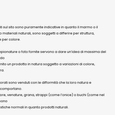
nti sul sito sono puramente indicative in quanto il marmo o il
 materiali naturali, sono soggetti a differire per struttura,
 per colore.
mpionature o foto fornite servono a dare un’idea di massima del
ndo
anito un prodotto in natura soggetto a variazioni di colore,
ra.
olorati sono venduti con le difformità che la loro natura e
 comportano.
lore, venature, grana, strappi (come l’onice) o buchi (come nel
ssono
stiche normali in quanto prodotti naturali.