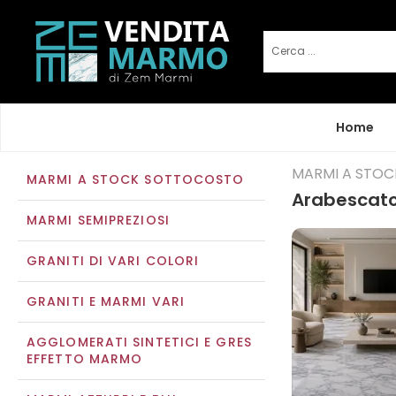
Home
MARMI A STO
MARMI A STOCK SOTTOCOSTO
Arabescato
MARMI SEMIPREZIOSI
GRANITI DI VARI COLORI
GRANITI E MARMI VARI
AGGLOMERATI SINTETICI E GRES
EFFETTO MARMO