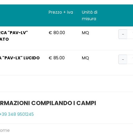
Prezzo + iva
Unità di
misura
RCA "PAV-LV"
€ 80.00
MQ
−
LATO
A "PAV-LX" LUCIDO
€ 85.00
MQ
−
ORMAZIONI COMPILANDO I CAMPI
+39 348 9501245