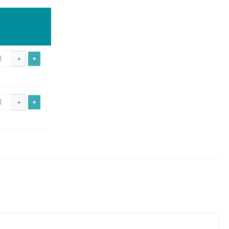
+
+
+
+