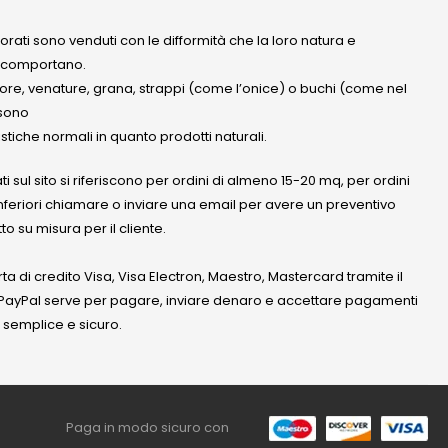
olorati sono venduti con le difformità che la loro natura e
 comportano.
lore, venature, grana, strappi (come l’onice) o buchi (come nel
ssono
stiche normali in quanto prodotti naturali.
ati sul sito si riferiscono per ordini di almeno 15-20 mq, per ordini
nferiori chiamare o inviare una email per avere un preventivo
to su misura per il cliente.
a di credito Visa, Visa Electron, Maestro, Mastercard tramite il
. PayPal serve per pagare, inviare denaro e accettare pagamenti
 semplice e sicuro.
Paga in modo sicuro con