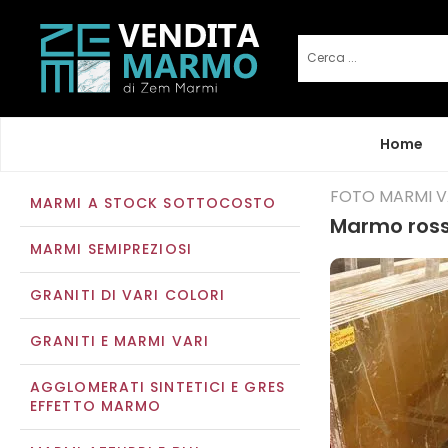
Home
FOTO MARMI V
MARMI A STOCK SOTTOCOSTO
Marmo ros
MARMI SEMIPREZIOSI
GRANITI DI VARI COLORI
GRANITI E MARMI VARI
AGGLOMERATI SINTETICI E GRES
EFFETTO MARMO