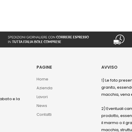
PAGINE
AVVISO
Home
1) Le foto prese
granito, essendo
Azienda
macchia, vena e
Lavori
sabato e la
News
2) Eventuali ca
Contatti
prodotto, esse
il marmo o il gr
macchia, struttu