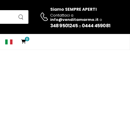
Siamo SEMPRE APERTI
Contattaci a
info@venditamarmo.it
o
348 9501245
0444 459081
o
0