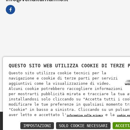
QUESTO SITO WEB UTILIZZA COOKIE DI TERZE 
Questo sito utilizza cookie tecnici per la
navigazione e cookie di terze parti per servizi
aggiuntivi come la visualizzazione di video.
Alcuni cookie potrebbero raccogliere informazioni
per mostrarti pubblicità mirata e tracciare la tua a
installandosi solo cliccando su "Accetta tutti i coo
modificare le tue preferenze in qualsiasi momento tr
"Cookie" in basso a sinistra. Cliccando su un pulsan
aver letto e accettato l'
e la
informativa sulla privacy
cookie po
Zem Marmi P.I. 03463990246
IMPOSTAZIONI
SOLO COOKIE NECESSARI
ACCETT