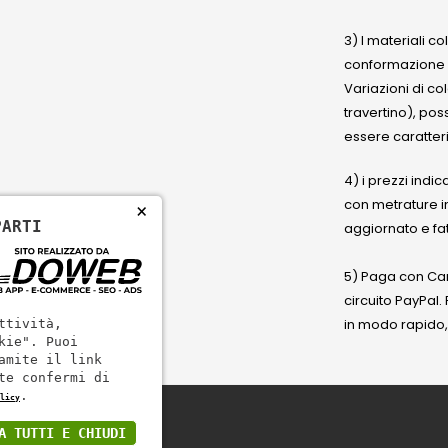
3) I materiali c
conformazione
Variazioni di co
travertino), po
essere caratteri
4) i prezzi indic
con metrature i
×
PARTI
aggiornato e fat
5) Paga con Cart
circuito PayPal
in modo rapido,
ttività,
kie". Puoi
amite il link
te confermi di
.
licy
A TUTTI E CHIUDI