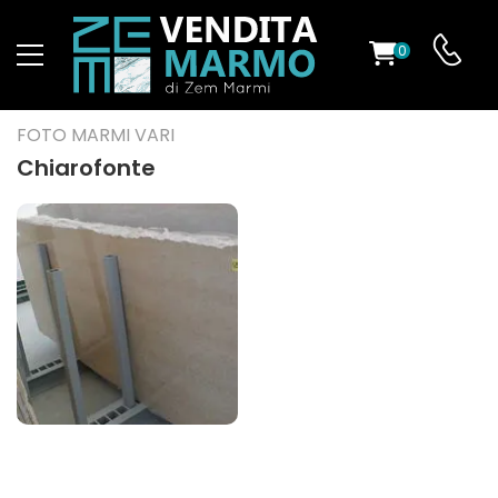
0
O
FOTO MARMI VARI
Chiarofonte
ES