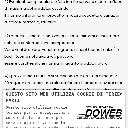
2) Eventuali campionature o foto fornite servono a dare un’idea
di massima del prodotto, essendo
il marmo o il granito un prodotto in natura soggetto a variazioni
di colore, macchia, struttura.
3) I materiali colorati sono venduti con le difformità che la loro
natura e conformazione comportano.
Variazioni di colore, venature, grana, strappi (come l’onice) o
buchi (come nel travertino), possono
essere caratteristiche normali in quanto prodotti naturali.
4) i prezzi indicati sul sito si riferiscono per ordini di almeno 15-
20 mq, per ordini con metrature inferiori chiamare o inviare una
email per avere un preventivo aggiornato e fatto su misura per
×
QUESTO SITO WEB UTILIZZA COOKIE DI TERZE
il cliente.
PARTI
Questo sito utilizza cookie
5) Paga con Carta di credito Visa, Visa Electron, Maestro,
tecnici per la navigazione e
Mastercard tramite il circuito PayPal. PayPal serve per pagare,
cookie di terze parti per
servizi aggiuntivi come la
inviare denaro e accettare pagamenti in modo rapido,
visualizzazione di video. Alcuni cookie potrebbero