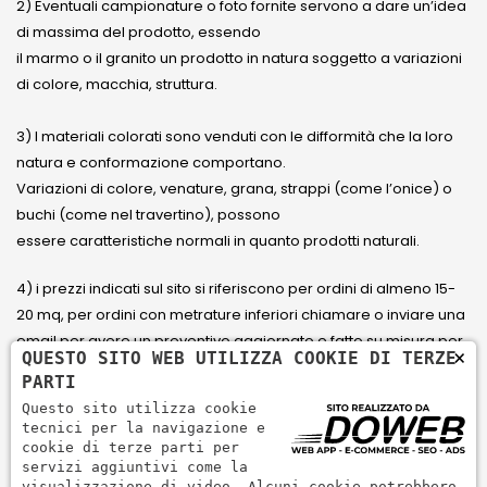
2) Eventuali campionature o foto fornite servono a dare un’idea
di massima del prodotto, essendo
il marmo o il granito un prodotto in natura soggetto a variazioni
di colore, macchia, struttura.
3) I materiali colorati sono venduti con le difformità che la loro
natura e conformazione comportano.
Variazioni di colore, venature, grana, strappi (come l’onice) o
buchi (come nel travertino), possono
essere caratteristiche normali in quanto prodotti naturali.
4) i prezzi indicati sul sito si riferiscono per ordini di almeno 15-
20 mq, per ordini con metrature inferiori chiamare o inviare una
email per avere un preventivo aggiornato e fatto su misura per
×
QUESTO SITO WEB UTILIZZA COOKIE DI TERZE
il cliente.
PARTI
Questo sito utilizza cookie
5) Paga con Carta di credito Visa, Visa Electron, Maestro,
tecnici per la navigazione e
Mastercard tramite il circuito PayPal. PayPal serve per pagare,
cookie di terze parti per
servizi aggiuntivi come la
inviare denaro e accettare pagamenti in modo rapido,
visualizzazione di video. Alcuni cookie potrebbero