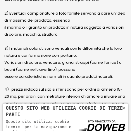
2) Eventuali campionature o foto fornite servono a dare un’idea
di massima del prodotto, essendo
il marmo o il granito un prodotto in natura soggetto a variazioni
di colore, macchia, struttura.
3) I materiali colorati sono venduti con le difformità che la loro
natura e conformazione comportano.
Variazioni di colore, venature, grana, strappi (come l’onice) o
buchi (come nel travertino), possono
essere caratteristiche normali in quanto prodotti naturali.
4) i prezzi indicati sul sito si riferiscono per ordini di almeno 15-
20 mq, per ordini con metrature inferiori chiamare o inviare una
email per avere un preventivo aggiornato e fatto su misura per
×
QUESTO SITO WEB UTILIZZA COOKIE DI TERZE
il cliente.
PARTI
Questo sito utilizza cookie
5) Paga con Carta di credito Visa, Visa Electron, Maestro,
tecnici per la navigazione e