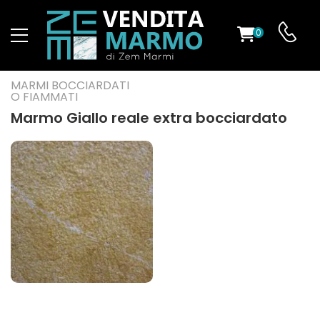
0
O
MARMI BOCCIARDATI
O FIAMMATI
Marmo Giallo reale extra bocciardato
ES