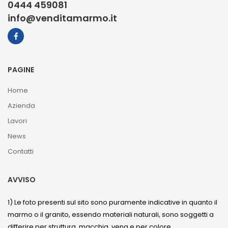
0444 459081
info@venditamarmo.it
PAGINE
Home
Azienda
Lavori
News
Contatti
AVVISO
1) Le foto presenti sul sito sono puramente indicative in quanto il
marmo o il granito, essendo materiali naturali, sono soggetti a
differire per struttura, macchia, vena e per colore.