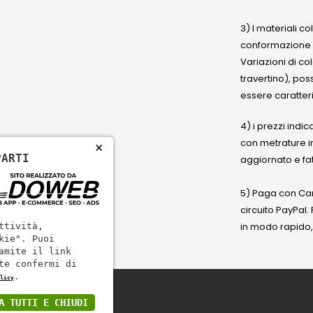
3) I materiali c
conformazione
Variazioni di co
travertino), po
essere caratteri
4) i prezzi indic
con metrature i
×
PARTI
aggiornato e fat
5) Paga con Cart
circuito PayPal
in modo rapido,
ttività,
kie". Puoi
amite il link
te confermi di
.
licy
A TUTTI E CHIUDI