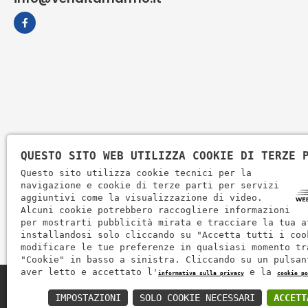
QUESTO SITO WEB UTILIZZA COOKIE DI TERZE 
Questo sito utilizza cookie tecnici per la
navigazione e cookie di terze parti per servizi
aggiuntivi come la visualizzazione di video.
Alcuni cookie potrebbero raccogliere informazioni
per mostrarti pubblicità mirata e tracciare la tua a
installandosi solo cliccando su "Accetta tutti i coo
modificare le tue preferenze in qualsiasi momento tr
"Cookie" in basso a sinistra. Cliccando su un pulsan
aver letto e accettato l'
e la
informativa sulla privacy
cookie po
Zem Marmi P.I. 03463990246
IMPOSTAZIONI
SOLO COOKIE NECESSARI
ACCETT