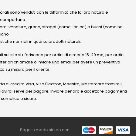
olorati sono venduti con le difformità che la loro natura e
 comportano.
lore, venature, grana, strappi (come l’onice) o buchi (come nel
ssono
stiche normali in quanto prodotti naturali.
ati sul sito si riferiscono per ordini di almeno 15-20 mq, per ordini
nferiori chiamare o inviare una email per avere un preventivo
to su misura per il cliente.
a di credito Visa, Visa Electron, Maestro, Mastercard tramite il
. PayPal serve per pagare, inviare denaro e accettare pagamenti
 semplice e sicuro.
Paga in modo sicuro con