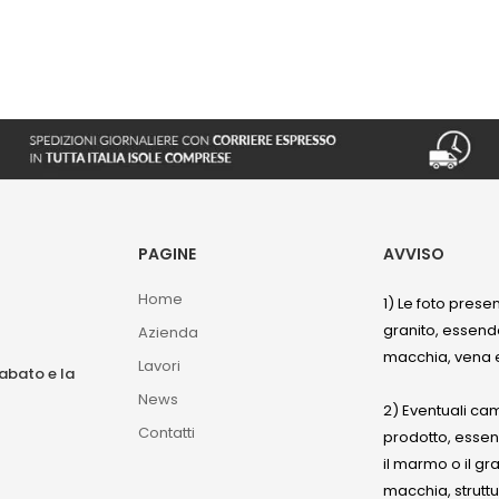
PAGINE
AVVISO
Home
1) Le foto prese
granito, essendo
Azienda
macchia, vena e
Lavori
sabato e la
News
2) Eventuali ca
Contatti
prodotto, esse
il marmo o il gr
macchia, struttu