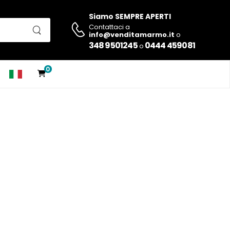
Siamo SEMPRE APERTI
Contattaci a
info@venditamarmo.it
o
348 9501245
0444 459081
o
0