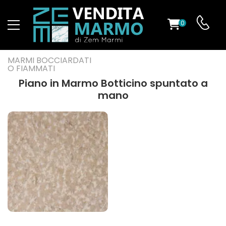
0
O
MARMI BOCCIARDATI
O FIAMMATI
Piano in Marmo Botticino spuntato a
mano
ES