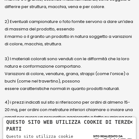
differire per struttura, macchia, vena e per colore.
2) Eventuali campionature o foto fornite servono a dare un’idea
di massima del prodotto, essendo
il marmo o il granito un prodotto in natura soggetto a variazioni
di colore, macchia, struttura.
3) I materiali colorati sono venduti con le difformità che la loro
natura e conformazione comportano.
Variazioni di colore, venature, grana, strappi (come l’onice) o
buchi (come nel travertino), possono
essere caratteristiche normali in quanto prodotti naturali.
4) i prezzi indicati sul sito si riferiscono per ordini di almeno 15-
20 mq, per ordini con metrature inferiori chiamare o inviare una
email per avere un preventivo aggiornato e fatto su misura per
×
QUESTO SITO WEB UTILIZZA COOKIE DI TERZE
il cliente.
PARTI
Questo sito utilizza cookie