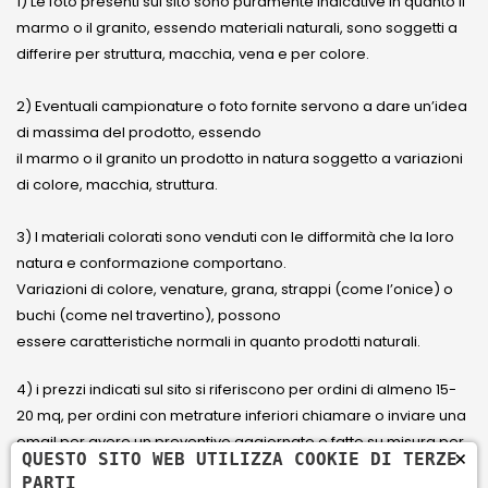
1) Le foto presenti sul sito sono puramente indicative in quanto il
marmo o il granito, essendo materiali naturali, sono soggetti a
differire per struttura, macchia, vena e per colore.
2) Eventuali campionature o foto fornite servono a dare un’idea
di massima del prodotto, essendo
il marmo o il granito un prodotto in natura soggetto a variazioni
di colore, macchia, struttura.
3) I materiali colorati sono venduti con le difformità che la loro
natura e conformazione comportano.
Variazioni di colore, venature, grana, strappi (come l’onice) o
buchi (come nel travertino), possono
essere caratteristiche normali in quanto prodotti naturali.
4) i prezzi indicati sul sito si riferiscono per ordini di almeno 15-
20 mq, per ordini con metrature inferiori chiamare o inviare una
email per avere un preventivo aggiornato e fatto su misura per
×
QUESTO SITO WEB UTILIZZA COOKIE DI TERZE
il cliente.
PARTI