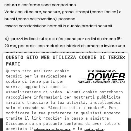
natura e conformazione comportano.
Variazioni di colore, venature, grana, strappi (come l’onice) o
buchi (come nel travertino), possono
essere caratteristiche normali in quanto prodotti naturali.
4) i prezzi indicati sul sito si riferiscono per ordini di almeno 15-
20 mq, per ordini con metrature inferiori chiamare o inviare una
email per avere un preventivo aggiornato e fatto su misura per
×
QUESTO SITO WEB UTILIZZA COOKIE DI TERZE
il cliente.
PARTI
Questo sito utilizza cookie
5) Paga con Carta di credito Visa, Visa Electron, Maestro,
tecnici per la navigazione e
Mastercard tramite il circuito PayPal. PayPal serve per pagare,
cookie di terze parti per
servizi aggiuntivi come la
inviare denaro e accettare pagamenti in modo rapido,
visualizzazione di video. Alcuni cookie potrebbero
semplice e sicuro.
raccogliere informazioni per mostrarti pubblicità
mirata e tracciare la tua attività, installandosi
solo cliccando su "Accetta tutti i cookie". Puoi
modificare le tue preferenze in qualsiasi momento
tramite il link "Cookie" in basso a sinistra.
Cliccando su un pulsante confermi di aver letto e
accettato l'
e la
.
informativa sulla privacy
cookie policy
Zem Marmi P.I. 03463990246