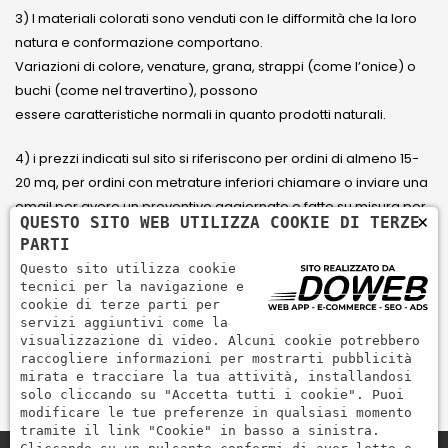
3) I materiali colorati sono venduti con le difformità che la loro
natura e conformazione comportano.
Variazioni di colore, venature, grana, strappi (come l’onice) o
buchi (come nel travertino), possono
essere caratteristiche normali in quanto prodotti naturali.
4) i prezzi indicati sul sito si riferiscono per ordini di almeno 15-
20 mq, per ordini con metrature inferiori chiamare o inviare una
email per avere un preventivo aggiornato e fatto su misura per
×
QUESTO SITO WEB UTILIZZA COOKIE DI TERZE
il cliente.
PARTI
Questo sito utilizza cookie
5) Paga con Carta di credito Visa, Visa Electron, Maestro,
tecnici per la navigazione e
Mastercard tramite il circuito PayPal. PayPal serve per pagare,
cookie di terze parti per
servizi aggiuntivi come la
inviare denaro e accettare pagamenti in modo rapido,
visualizzazione di video. Alcuni cookie potrebbero
semplice e sicuro.
raccogliere informazioni per mostrarti pubblicità
mirata e tracciare la tua attività, installandosi
solo cliccando su "Accetta tutti i cookie". Puoi
modificare le tue preferenze in qualsiasi momento
tramite il link "Cookie" in basso a sinistra.