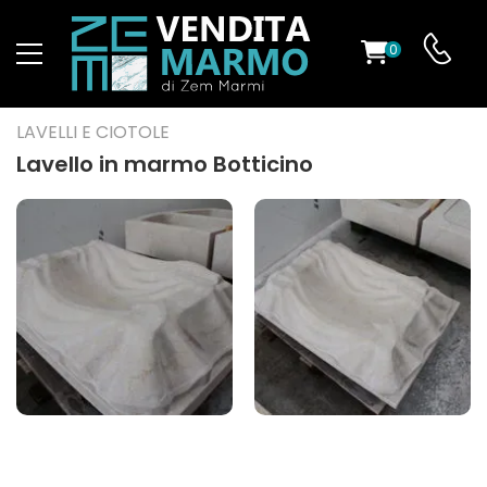
0
O
LAVELLI E CIOTOLE
Lavello in marmo Botticino
ES