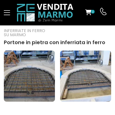
0
O
INFERRIATE IN FERRO
SU MARMO
Portone in pietra con inferriata in ferro
ES