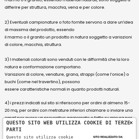
differire per struttura, macchia, vena e per colore.
2) Eventuali campionature o foto fornite servono a dare un’idea
di massima del prodotto, essendo
il marmo o il granito un prodotto in natura soggetto a variazioni
di colore, macchia, struttura.
3) I materiali colorati sono venduti con le difformità che la loro
natura e conformazione comportano.
Variazioni di colore, venature, grana, strappi (come l’onice) o
buchi (come nel travertino), possono
essere caratteristiche normali in quanto prodotti naturali.
4) i prezzi indicati sul sito si riferiscono per ordini di almeno 15-
20 mq, per ordini con metrature inferiori chiamare o inviare una
email per avere un preventivo aggiornato e fatto su misura per
×
QUESTO SITO WEB UTILIZZA COOKIE DI TERZE
il cliente.
PARTI
Questo sito utilizza cookie