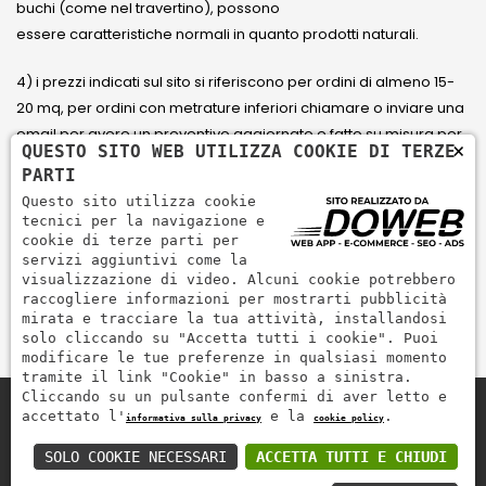
buchi (come nel travertino), possono
essere caratteristiche normali in quanto prodotti naturali.
4) i prezzi indicati sul sito si riferiscono per ordini di almeno 15-
20 mq, per ordini con metrature inferiori chiamare o inviare una
email per avere un preventivo aggiornato e fatto su misura per
×
QUESTO SITO WEB UTILIZZA COOKIE DI TERZE
il cliente.
PARTI
Questo sito utilizza cookie
5) Paga con Carta di credito Visa, Visa Electron, Maestro,
tecnici per la navigazione e
Mastercard tramite il circuito PayPal. PayPal serve per pagare,
cookie di terze parti per
servizi aggiuntivi come la
inviare denaro e accettare pagamenti in modo rapido,
visualizzazione di video. Alcuni cookie potrebbero
semplice e sicuro.
raccogliere informazioni per mostrarti pubblicità
mirata e tracciare la tua attività, installandosi
solo cliccando su "Accetta tutti i cookie". Puoi
modificare le tue preferenze in qualsiasi momento
tramite il link "Cookie" in basso a sinistra.
Cliccando su un pulsante confermi di aver letto e
accettato l'
e la
.
informativa sulla privacy
cookie policy
Zem Marmi P.I. 03463990246
Paga in modo sicuro con
SOLO COOKIE NECESSARI
ACCETTA TUTTI E CHIUDI