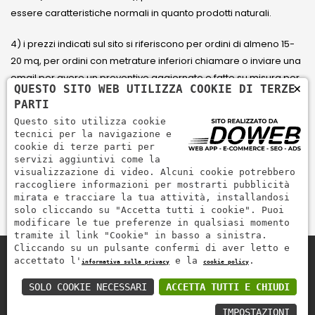
essere caratteristiche normali in quanto prodotti naturali.
4) i prezzi indicati sul sito si riferiscono per ordini di almeno 15-
20 mq, per ordini con metrature inferiori chiamare o inviare una
email per avere un preventivo aggiornato e fatto su misura per
×
QUESTO SITO WEB UTILIZZA COOKIE DI TERZE
il cliente.
PARTI
Questo sito utilizza cookie
5) Paga con Carta di credito Visa, Visa Electron, Maestro,
tecnici per la navigazione e
Mastercard tramite il circuito PayPal. PayPal serve per pagare,
cookie di terze parti per
servizi aggiuntivi come la
inviare denaro e accettare pagamenti in modo rapido,
visualizzazione di video. Alcuni cookie potrebbero
semplice e sicuro.
raccogliere informazioni per mostrarti pubblicità
mirata e tracciare la tua attività, installandosi
solo cliccando su "Accetta tutti i cookie". Puoi
modificare le tue preferenze in qualsiasi momento
tramite il link "Cookie" in basso a sinistra.
Cliccando su un pulsante confermi di aver letto e
accettato l'
e la
.
informativa sulla privacy
cookie policy
Zem Marmi P.I. 03463990246
Paga in modo sicuro con
SOLO COOKIE NECESSARI
ACCETTA TUTTI E CHIUDI
IMPOSTAZIONI