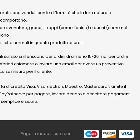
olorati sono venduti con le difformità che la loro natura e
 comportano.
lore, venature, grana, strappi (come l’onice) o buchi (come nel
ssono
stiche normali in quanto prodotti naturali.
ati sul sito si riferiscono per ordini di almeno 15-20 mq, per ordini
nferiori chiamare o inviare una email per avere un preventivo
to su misura per il cliente.
a di credito Visa, Visa Electron, Maestro, Mastercard tramite il
. PayPal serve per pagare, inviare denaro e accettare pagamenti
 semplice e sicuro.
Paga in modo sicuro con