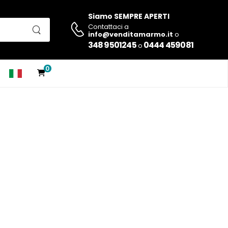
Siamo SEMPRE APERTI
Contattaci a
info@venditamarmo.it
o
348 9501245
0444 459081
o
0