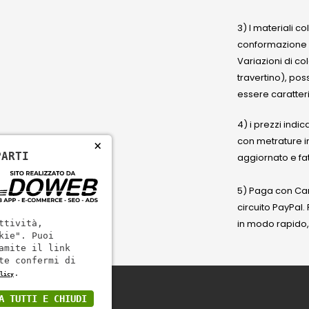
3) I materiali c
conformazione
Variazioni di co
travertino), po
essere caratteri
4) i prezzi indic
con metrature i
×
PARTI
aggiornato e fat
5) Paga con Cart
circuito PayPal
in modo rapido,
ttività,
kie". Puoi
amite il link
te confermi di
.
licy
A TUTTI E CHIUDI