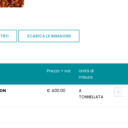
ETRO
SCARICA LE IMMAGINI
Prezzo + iva
Unità di
misura
TON
€ 400.00
A
−
TONNELLATA