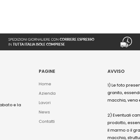
PAGINE
AVVISO
Home
1) Le foto prese
granito, essendo
Azienda
macchia, vena e
Lavori
sabato e la
News
2) Eventuali ca
Contatti
prodotto, esse
il marmo o il gr
macchia, struttu