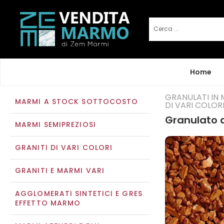
Home
GRANULATI IN
MARMI A STOCK SOTTOCOSTO
DI VARI COLOR
Granulato 
MARMI SEMIPREZIOSI
GRANITI DI VARI COLORI
GRANITI E MARMI VARI
AGGLOMERATI SINTETICI E GRES
EFFETTO MARMO