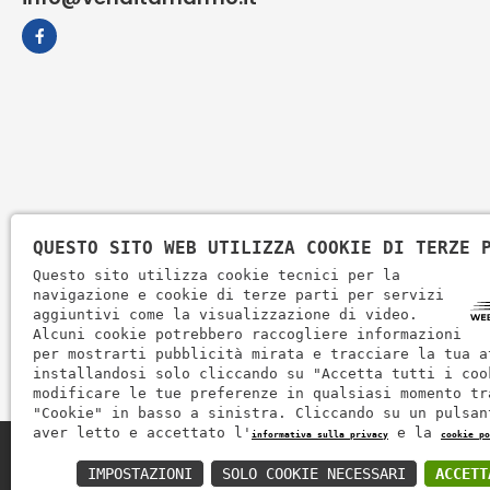
QUESTO SITO WEB UTILIZZA COOKIE DI TERZE 
Questo sito utilizza cookie tecnici per la
navigazione e cookie di terze parti per servizi
aggiuntivi come la visualizzazione di video.
Alcuni cookie potrebbero raccogliere informazioni
per mostrarti pubblicità mirata e tracciare la tua a
installandosi solo cliccando su "Accetta tutti i coo
modificare le tue preferenze in qualsiasi momento tr
"Cookie" in basso a sinistra. Cliccando su un pulsan
aver letto e accettato l'
e la
informativa sulla privacy
cookie po
Zem Marmi P.I. 03463990246
IMPOSTAZIONI
SOLO COOKIE NECESSARI
ACCETT