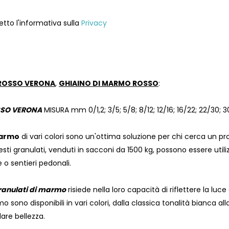
etto l'informativa sulla
Privacy
ROSSO VERONA
,
GHIAINO DI MARMO ROSSO
:
OSSO VERONA
MISURA mm 0/1,2; 3/5; 5/8; 8/12; 12/16; 16/22; 22/30; 
marmo
di vari colori sono un'ottima soluzione per chi cerca un pr
ti granulati, venduti in sacconi da 1500 kg, possono essere utili
le o sentieri pedonali.
ranulati di marmo
risiede nella loro capacità di riflettere la lu
 sono disponibili in vari colori, dalla classica tonalità bianca all
lare bellezza.