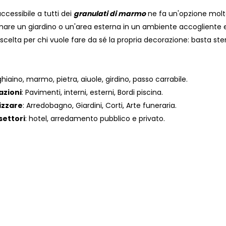
 accessibile a tutti dei
granulati di marmo
ne fa un'opzione molto
re un giardino o un'area esterna in un ambiente accogliente e raf
celta per chi vuole fare da sé la propria decorazione: basta sten
ghiaino, marmo, pietra, aiuole, girdino, passo carrabile.
zazioni
: Pavimenti, interni, esterni, Bordi piscina.
izzare
: Arredobagno, Giardini, Corti, Arte funeraria.
settori
: hotel, arredamento pubblico e privato.