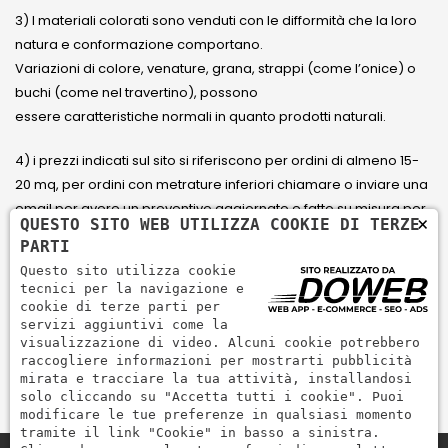
3) I materiali colorati sono venduti con le difformità che la loro
natura e conformazione comportano.
Variazioni di colore, venature, grana, strappi (come l’onice) o
buchi (come nel travertino), possono
essere caratteristiche normali in quanto prodotti naturali.
4) i prezzi indicati sul sito si riferiscono per ordini di almeno 15-
20 mq, per ordini con metrature inferiori chiamare o inviare una
email per avere un preventivo aggiornato e fatto su misura per
×
QUESTO SITO WEB UTILIZZA COOKIE DI TERZE
il cliente.
PARTI
Questo sito utilizza cookie
5) Paga con Carta di credito Visa, Visa Electron, Maestro,
tecnici per la navigazione e
Mastercard tramite il circuito PayPal. PayPal serve per pagare,
cookie di terze parti per
servizi aggiuntivi come la
inviare denaro e accettare pagamenti in modo rapido,
visualizzazione di video. Alcuni cookie potrebbero
semplice e sicuro.
raccogliere informazioni per mostrarti pubblicità
mirata e tracciare la tua attività, installandosi
solo cliccando su "Accetta tutti i cookie". Puoi
modificare le tue preferenze in qualsiasi momento
tramite il link "Cookie" in basso a sinistra.