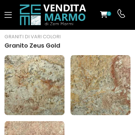
0
O
GRANITI DI VARI COLORI
Granito Zeus Gold
ES