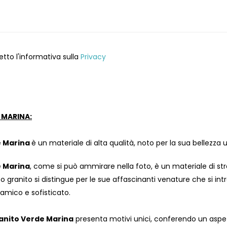
etto l'informativa sulla
Privacy
 MARINA:
e Marina
è un materiale di alta qualità, noto per la sua bellezza u
e Marina
, come si può ammirare nella foto, è un materiale di stra
granito si distingue per le sue affascinanti venature che si intr
namico e sofisticato.
anito Verde Marina
presenta motivi unici, conferendo un aspett