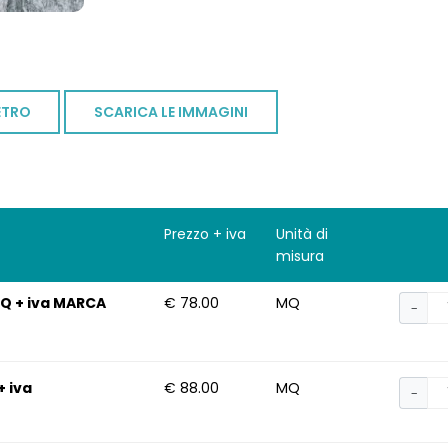
ETRO
SCARICA LE IMMAGINI
Prezzo + iva
Unità di
misura
MQ + iva MARCA
€ 78.00
MQ
−
+ iva
€ 88.00
MQ
−