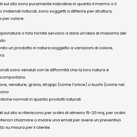
nti sul sito sono puramente indicative in quanto il marmo o il
 materiali naturali, sono soggetti a differire per struttura,
 per colore.
mpionature o foto fornite servono a dare un’idea di massima del
ndo
anito un prodotto in natura soggetto a variazioni di colore,
ra.
olorati sono venduti con le difformità che la loro natura e
 comportano.
lore, venature, grana, strappi (come l’onice) o buchi (come nel
ssono
stiche normali in quanto prodotti naturali.
ati sul sito si riferiscono per ordini di almeno 15-20 mq, per ordini
nferiori chiamare o inviare una email per avere un preventivo
to su misura per il cliente.