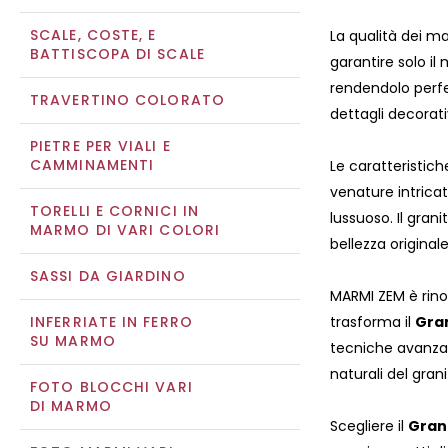
SCALE, COSTE, E
La qualità dei m
BATTISCOPA DI SCALE
garantire solo i
rendendolo perfet
TRAVERTINO COLORATO
dettagli decorativ
PIETRE PER VIALI E
CAMMINAMENTI
Le caratteristic
venature intrica
TORELLI E CORNICI IN
lussuoso. Il gra
MARMO DI VARI COLORI
bellezza originale
SASSI DA GIARDINO
MARMI ZEM è rinom
INFERRIATE IN FERRO
trasforma il
Gra
SU MARMO
tecniche avanzate
naturali del grani
FOTO BLOCCHI VARI
DI MARMO
Scegliere il
Gran