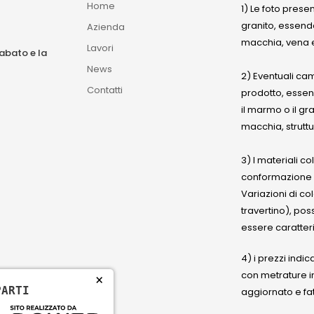
Home
1) Le foto prese
granito, essendo
Azienda
macchia, vena e
Lavori
sabato e la
News
2) Eventuali ca
Contatti
prodotto, esse
il marmo o il gr
macchia, struttu
3) I materiali c
conformazione
Variazioni di co
travertino), po
essere caratteri
4) i prezzi indic
con metrature i
×
PARTI
aggiornato e fat