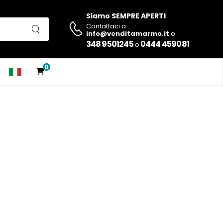
Siamo SEMPRE APERTI
Contattaci a
info@venditamarmo.it
o
348 9501245
0444 459081
o
0