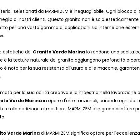
ateriali selezionati da MARMI ZEM è ineguagliabile. Ogni blocco 
l meglio ai nostri clienti. Questo granito non è solo esteticame
to per una vasta gamma di applicazioni sia interne che esterne. 
i.
he estetiche del
Granito Verde Marina
lo rendono una scelta ec
te e la texture naturale del granito aggiungono profondità e car
nito è noto per la sua resistenza all'usura e alle macchie, gar
.
ata per la sua abilità creativa e la maestria nella lavorazione de
nito Verde Marina
in opere d'arte funzionali, curando ogni dett
 e alla dedizione al mestiere, MARMI ZEM è in grado di offrire pro
to.
ito Verde Marina
di MARMI ZEM significa optare per l'eccellenza