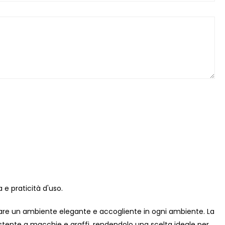
 e praticità d'uso.
reare un ambiente elegante e accogliente in ogni ambiente. La
sistente a macchie e graffi, rendendolo una scelta ideale per