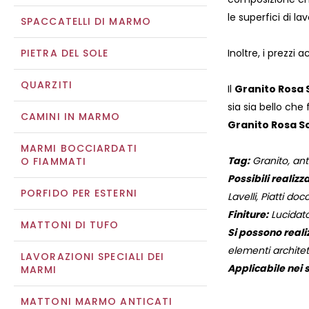
le superfici di la
SPACCATELLI DI MARMO
PIETRA DEL SOLE
Inoltre, i prezz
QUARZITI
Il
Granito Rosa 
sia sia bello che 
CAMINI IN MARMO
Granito Rosa Sc
MARMI BOCCIARDATI
Tag:
Granito, anti
O FIAMMATI
Possibili realizza
PORFIDO PER ESTERNI
Lavelli, Piatti docc
Finiture:
Lucidato
MATTONI DI TUFO
Si possono reali
elementi architett
LAVORAZIONI SPECIALI DEI
Applicabile nei s
MARMI
MATTONI MARMO ANTICATI