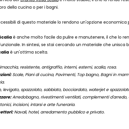
voro della cucina o per i bagni.
i accessibili di questo materiale lo rendono un'opzione economica
Scalia
è anche molto facile da pulire e manutenere, il che lo re
funzionale. In sintesi, se stai cercando un materiale che unisca bell
alia
è un'ottima scelta.
macchia, resistente, antigraffio, interni, esterni, scalia, rosa.
zioni:
Scale, Piani di cucina, Pavimenti, Top bagno, Bagni in marmo,
ia.
, levigato, spazzolato, sabbiato, bocciardato, waterjet e spazzola
zzare:
Arredobagno, rivestimenti ventilati, complementi d'arredo, og
onici, incisioni, intarsi e arte funeraria.
ettori:
Navali, hotel, arredamento pubblico e privato.