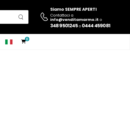
Siamo SEMPRE APERTI
Contattaci a
info@venditamarmo.it
o
348 9501245
0444 459081
o
0