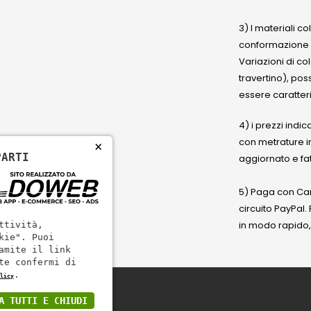
3) I materiali c
conformazione
Variazioni di co
travertino), po
essere caratteri
4) i prezzi indic
con metrature i
×
PARTI
aggiornato e fat
5) Paga con Cart
circuito PayPal
in modo rapido,
ttività,
kie". Puoi
amite il link
te confermi di
.
licy
A TUTTI E CHIUDI