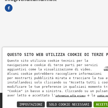
QUESTO SITO WEB UTILIZZA COOKIE DI TERZE 
Questo sito utilizza cookie tecnici per la
navigazione e cookie di terze parti per servizi
aggiuntivi come la visualizzazione di video.
Alcuni cookie potrebbero raccogliere informazioni
per mostrarti pubblicità mirata e tracciare la tua a
installandosi solo cliccando su "Accetta tutti i coo
modificare le tue preferenze in qualsiasi momento tr
"Cookie" in basso a sinistra. Cliccando su un pulsan
aver letto e accettato l'
e la
informativa sulla privacy
cookie po
Zem Marmi P.I. 03463990246
IMPOSTAZIONI
SOLO COOKIE NECESSARI
ACCETT