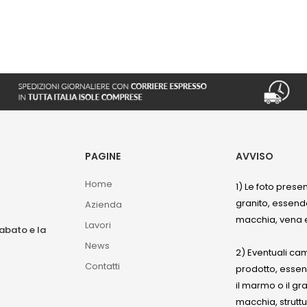
PAGINE
AVVISO
Home
1) Le foto prese
granito, essendo
Azienda
macchia, vena e
Lavori
sabato e la
News
2) Eventuali ca
Contatti
prodotto, esse
il marmo o il gr
macchia, struttu