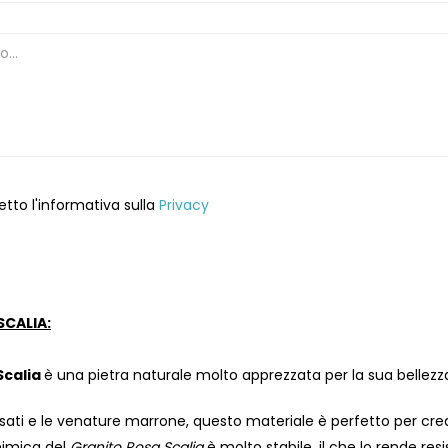
etto l'informativa sulla
Privacy
SCALIA:
Scalia
è una pietra naturale molto apprezzata per la sua bellezza
rosati e le venature marrone, questo materiale è perfetto per c
imica del
Granito Rosa Scalia
è molto stabile, il che lo rende re