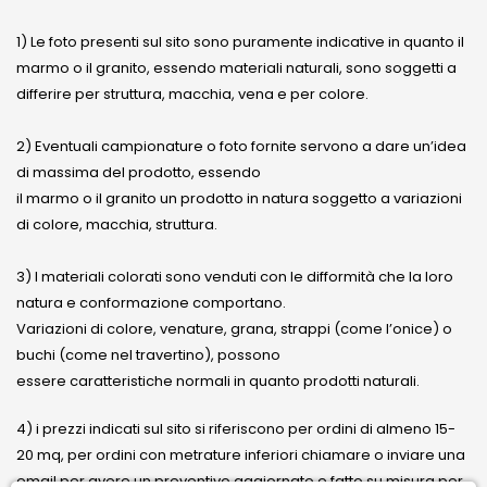
1) Le foto presenti sul sito sono puramente indicative in quanto il
marmo o il granito, essendo materiali naturali, sono soggetti a
differire per struttura, macchia, vena e per colore.
2) Eventuali campionature o foto fornite servono a dare un’idea
di massima del prodotto, essendo
il marmo o il granito un prodotto in natura soggetto a variazioni
di colore, macchia, struttura.
3) I materiali colorati sono venduti con le difformità che la loro
natura e conformazione comportano.
Variazioni di colore, venature, grana, strappi (come l’onice) o
buchi (come nel travertino), possono
essere caratteristiche normali in quanto prodotti naturali.
4) i prezzi indicati sul sito si riferiscono per ordini di almeno 15-
20 mq, per ordini con metrature inferiori chiamare o inviare una
email per avere un preventivo aggiornato e fatto su misura per