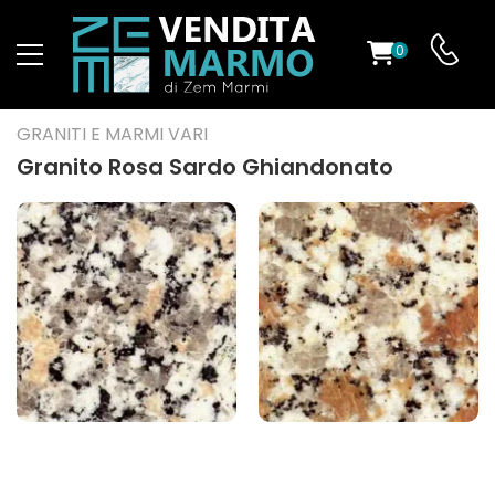
0
O
GRANITI E MARMI VARI
Granito Rosa Sardo Ghiandonato
ES