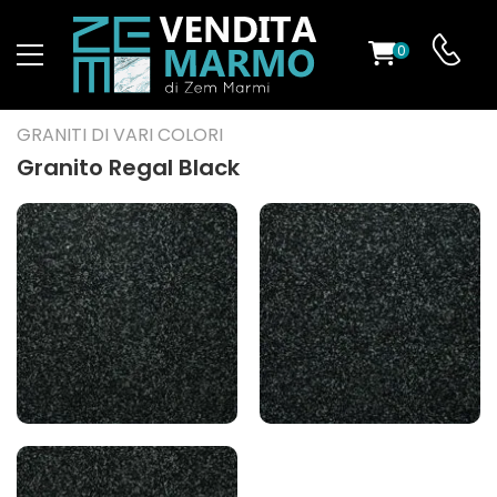
0
O
GRANITI DI VARI COLORI
Granito Regal Black
ES