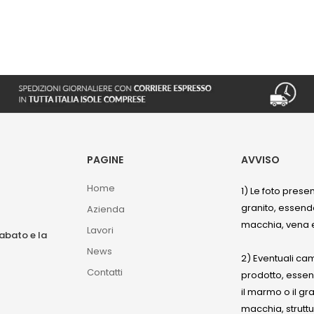
PAGINE
AVVISO
Home
1) Le foto prese
granito, essendo
Azienda
macchia, vena e
Lavori
sabato e la
News
2) Eventuali ca
Contatti
prodotto, esse
il marmo o il gr
macchia, struttu