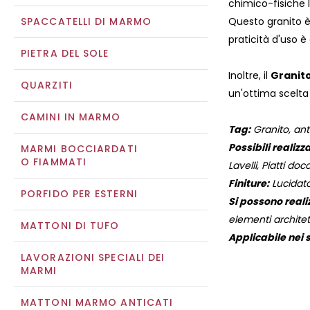
chimico-fisiche 
SPACCATELLI DI MARMO
Questo granito è 
praticità d'uso è
PIETRA DEL SOLE
Inoltre, il
Granit
QUARZITI
un'ottima scelta 
CAMINI IN MARMO
Tag:
Granito, anti
Possibili realizza
MARMI BOCCIARDATI
O FIAMMATI
Lavelli, Piatti docc
Finiture:
Lucidato
PORFIDO PER ESTERNI
Si possono reali
elementi architett
MATTONI DI TUFO
Applicabile nei s
LAVORAZIONI SPECIALI DEI
MARMI
MATTONI MARMO ANTICATI