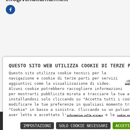
QUESTO SITO WEB UTILIZZA COOKIE DI TERZE 
Questo sito utilizza cookie tecnici per la
navigazione e cookie di terze parti per servizi
aggiuntivi come la visualizzazione di video.
Alcuni cookie potrebbero raccogliere informazioni
per mostrarti pubblicità mirata e tracciare la tua a
installandosi solo cliccando su "Accetta tutti i coo
modificare le tue preferenze in qualsiasi momento tr
"Cookie" in basso a sinistra. Cliccando su un pulsan
aver letto e accettato l'
e la
informativa sulla privacy
cookie po
Zem Marmi P.I. 03463990246
IMPOSTAZIONI
SOLO COOKIE NECESSARI
ACCETT