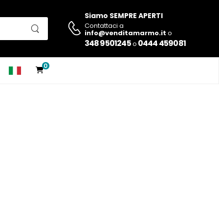
Siamo SEMPRE APERTI
Contattaci a
info@venditamarmo.it
o
348 9501245
0444 459081
o
0