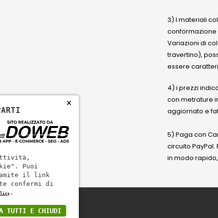
3) I materiali c
conformazione
Variazioni di co
travertino), po
essere caratteri
4) i prezzi indic
con metrature i
×
PARTI
aggiornato e fat
5) Paga con Cart
circuito PayPal
in modo rapido,
ttività,
kie". Puoi
amite il link
te confermi di
.
licy
A TUTTI E CHIUDI