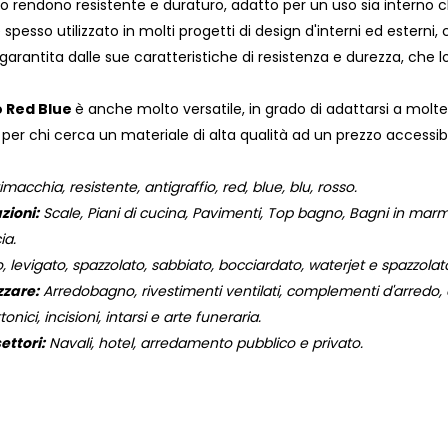
lo rendono resistente e duraturo, adatto per un uso sia interno 
spesso utilizzato in molti progetti di design d'interni ed esterni
 garantita dalle sue caratteristiche di resistenza e durezza, che
o Red Blue
è anche molto versatile, in grado di adattarsi a moltep
per chi cerca un materiale di alta qualità ad un prezzo accessibi
macchia, resistente, antigraffio, red, blue, blu, rosso.
zioni:
Scale, Piani di cucina, Pavimenti, Top bagno, Bagni in marmo,
ia.
, levigato, spazzolato, sabbiato, bocciardato, waterjet e spazzola
zzare:
Arredobagno, rivestimenti ventilati, complementi d'arredo, og
onici, incisioni, intarsi e arte funeraria.
ettori:
Navali, hotel, arredamento pubblico e privato.