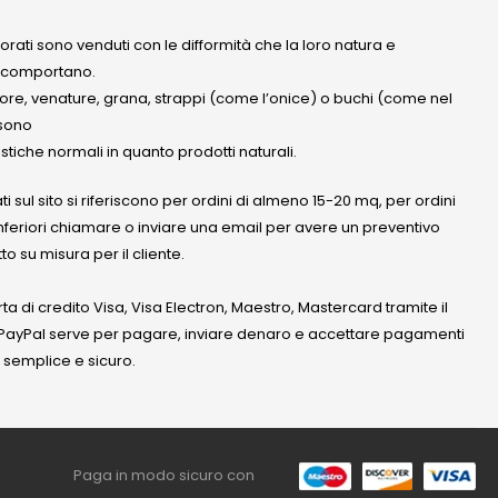
olorati sono venduti con le difformità che la loro natura e
 comportano.
lore, venature, grana, strappi (come l’onice) o buchi (come nel
ssono
stiche normali in quanto prodotti naturali.
ati sul sito si riferiscono per ordini di almeno 15-20 mq, per ordini
nferiori chiamare o inviare una email per avere un preventivo
to su misura per il cliente.
a di credito Visa, Visa Electron, Maestro, Mastercard tramite il
. PayPal serve per pagare, inviare denaro e accettare pagamenti
 semplice e sicuro.
Paga in modo sicuro con