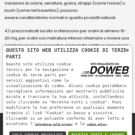
Variazioni di colore, venature, grana, strappi (come l’onice) o
buchi (come nel travertino), possono
essere caratteristiche normali in quanto prodotti naturali.
4) i prezzi indicati sul sito si riferiscono per ordini di almeno 15-
20 mq, per ordini con metrature inferiori chiamare o inviare una
email per avere un preventivo aggiornato e fatto su misura per
×
QUESTO SITO WEB UTILIZZA COOKIE DI TERZE
il cliente.
PARTI
Questo sito utilizza cookie
5) Paga con Carta di credito Visa, Visa Electron, Maestro,
tecnici per la navigazione e
Mastercard tramite il circuito PayPal. PayPal serve per pagare,
cookie di terze parti per
servizi aggiuntivi come la
inviare denaro e accettare pagamenti in modo rapido,
visualizzazione di video. Alcuni cookie potrebbero
semplice e sicuro.
raccogliere informazioni per mostrarti pubblicità
mirata e tracciare la tua attività, installandosi
solo cliccando su "Accetta tutti i cookie". Puoi
modificare le tue preferenze in qualsiasi momento
tramite il link "Cookie" in basso a sinistra.
Cliccando su un pulsante confermi di aver letto e
accettato l'
e la
.
informativa sulla privacy
cookie policy
Zem Marmi P.I. 03463990246
Paga in modo sicuro con