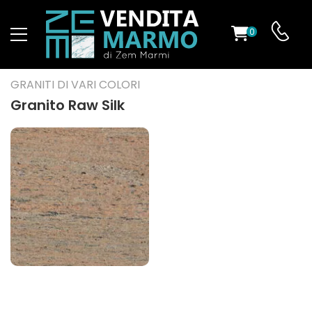
0
O
GRANITI DI VARI COLORI
Granito Raw Silk
ES