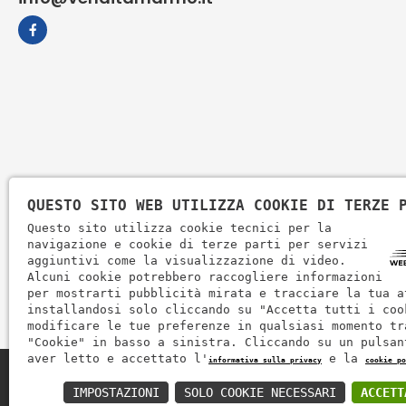
QUESTO SITO WEB UTILIZZA COOKIE DI TERZE 
Questo sito utilizza cookie tecnici per la
navigazione e cookie di terze parti per servizi
aggiuntivi come la visualizzazione di video.
Alcuni cookie potrebbero raccogliere informazioni
per mostrarti pubblicità mirata e tracciare la tua a
installandosi solo cliccando su "Accetta tutti i coo
modificare le tue preferenze in qualsiasi momento tr
"Cookie" in basso a sinistra. Cliccando su un pulsan
aver letto e accettato l'
e la
informativa sulla privacy
cookie po
Zem Marmi P.I. 03463990246
IMPOSTAZIONI
SOLO COOKIE NECESSARI
ACCETT