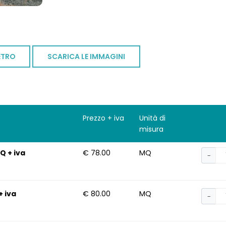
ETRO
SCARICA LE IMMAGINI
Prezzo + iva
Unità di
misura
Q + iva
€ 78.00
MQ
−
+ iva
€ 80.00
MQ
−