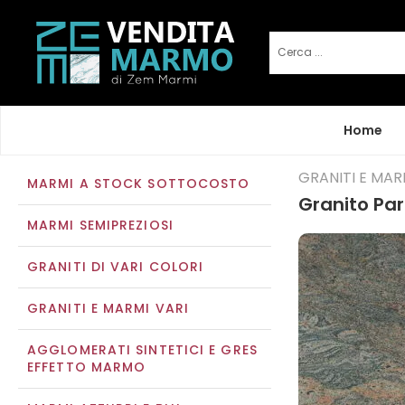
Home
GRANITI E MAR
MARMI A STOCK SOTTOCOSTO
Granito Pa
MARMI SEMIPREZIOSI
GRANITI DI VARI COLORI
GRANITI E MARMI VARI
AGGLOMERATI SINTETICI E GRES
EFFETTO MARMO