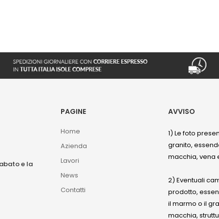
PAGINE
AVVISO
Home
1) Le foto prese
granito, essendo
Azienda
macchia, vena e
Lavori
sabato e la
News
2) Eventuali ca
Contatti
prodotto, esse
il marmo o il gr
macchia, struttu