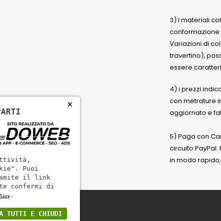
3) I materiali c
conformazione
Variazioni di co
travertino), po
essere caratteri
4) i prezzi indic
con metrature i
×
PARTI
aggiornato e fat
5) Paga con Cart
circuito PayPal
in modo rapido,
ttività,
kie". Puoi
amite il link
te confermi di
.
licy
A TUTTI E CHIUDI