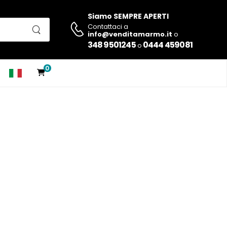
Siamo SEMPRE APERTI
Contattaci a
info@venditamarmo.it
o
348 9501245
0444 459081
o
0