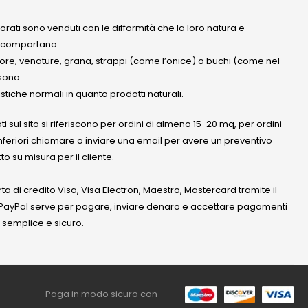
olorati sono venduti con le difformità che la loro natura e
 comportano.
lore, venature, grana, strappi (come l’onice) o buchi (come nel
ssono
stiche normali in quanto prodotti naturali.
ati sul sito si riferiscono per ordini di almeno 15-20 mq, per ordini
nferiori chiamare o inviare una email per avere un preventivo
to su misura per il cliente.
a di credito Visa, Visa Electron, Maestro, Mastercard tramite il
. PayPal serve per pagare, inviare denaro e accettare pagamenti
 semplice e sicuro.
Paga in modo sicuro con