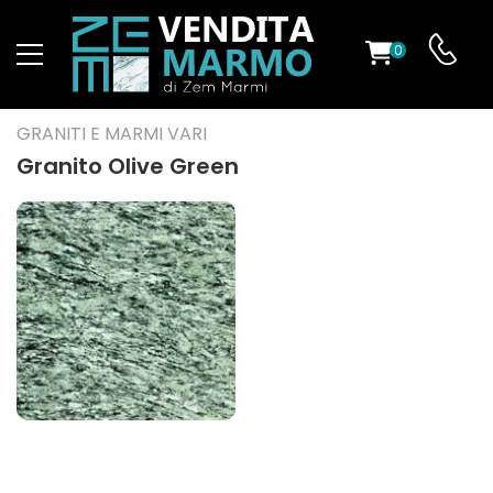
0
O
GRANITI E MARMI VARI
Granito Olive Green
ES