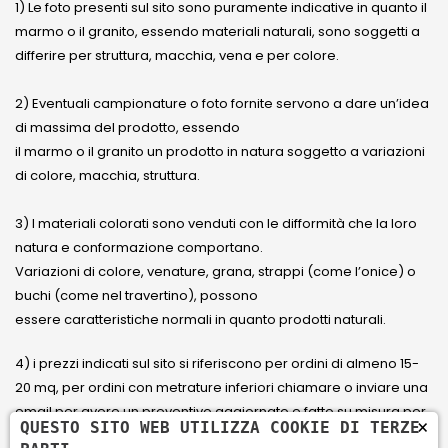
1) Le foto presenti sul sito sono puramente indicative in quanto il
marmo o il granito, essendo materiali naturali, sono soggetti a
differire per struttura, macchia, vena e per colore.
2) Eventuali campionature o foto fornite servono a dare un’idea
di massima del prodotto, essendo
il marmo o il granito un prodotto in natura soggetto a variazioni
di colore, macchia, struttura.
3) I materiali colorati sono venduti con le difformità che la loro
natura e conformazione comportano.
Variazioni di colore, venature, grana, strappi (come l’onice) o
buchi (come nel travertino), possono
essere caratteristiche normali in quanto prodotti naturali.
4) i prezzi indicati sul sito si riferiscono per ordini di almeno 15-
20 mq, per ordini con metrature inferiori chiamare o inviare una
email per avere un preventivo aggiornato e fatto su misura per
×
QUESTO SITO WEB UTILIZZA COOKIE DI TERZE
il cliente.