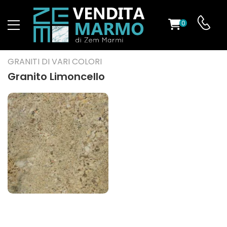
0
O
GRANITI DI VARI COLORI
Granito Limoncello
ES