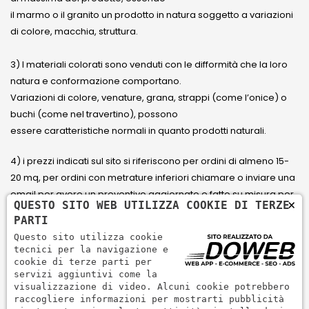
il marmo o il granito un prodotto in natura soggetto a variazioni
di colore, macchia, struttura.
3) I materiali colorati sono venduti con le difformità che la loro
natura e conformazione comportano.
Variazioni di colore, venature, grana, strappi (come l’onice) o
buchi (come nel travertino), possono
essere caratteristiche normali in quanto prodotti naturali.
4) i prezzi indicati sul sito si riferiscono per ordini di almeno 15-
20 mq, per ordini con metrature inferiori chiamare o inviare una
email per avere un preventivo aggiornato e fatto su misura per
×
QUESTO SITO WEB UTILIZZA COOKIE DI TERZE
il cliente.
PARTI
Questo sito utilizza cookie
5) Paga con Carta di credito Visa, Visa Electron, Maestro,
tecnici per la navigazione e
Mastercard tramite il circuito PayPal. PayPal serve per pagare,
cookie di terze parti per
servizi aggiuntivi come la
inviare denaro e accettare pagamenti in modo rapido,
visualizzazione di video. Alcuni cookie potrebbero
semplice e sicuro.
raccogliere informazioni per mostrarti pubblicità