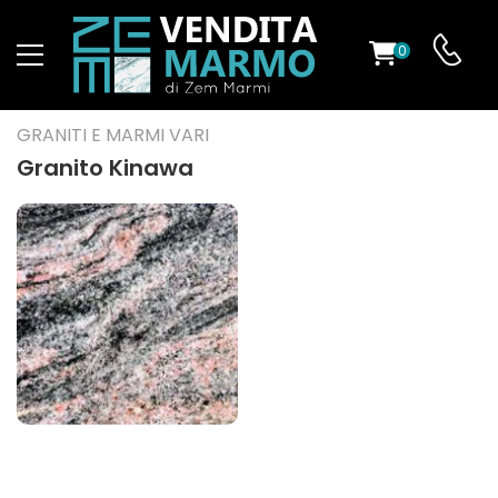
0
O
GRANITI E MARMI VARI
Granito Kinawa
ES