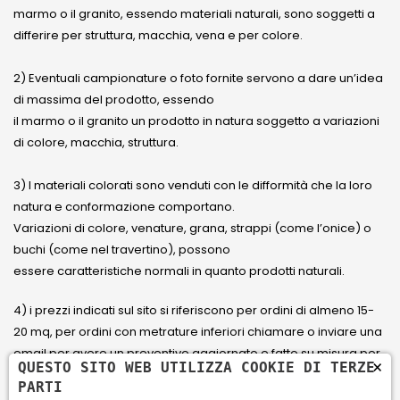
marmo o il granito, essendo materiali naturali, sono soggetti a
differire per struttura, macchia, vena e per colore.
2) Eventuali campionature o foto fornite servono a dare un’idea
di massima del prodotto, essendo
il marmo o il granito un prodotto in natura soggetto a variazioni
di colore, macchia, struttura.
3) I materiali colorati sono venduti con le difformità che la loro
natura e conformazione comportano.
Variazioni di colore, venature, grana, strappi (come l’onice) o
buchi (come nel travertino), possono
essere caratteristiche normali in quanto prodotti naturali.
4) i prezzi indicati sul sito si riferiscono per ordini di almeno 15-
20 mq, per ordini con metrature inferiori chiamare o inviare una
email per avere un preventivo aggiornato e fatto su misura per
×
QUESTO SITO WEB UTILIZZA COOKIE DI TERZE
il cliente.
PARTI