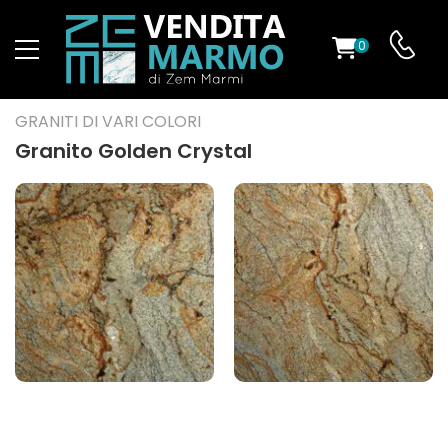
0
O
GRANITI DI VARI COLORI
Granito Golden Crystal
ES