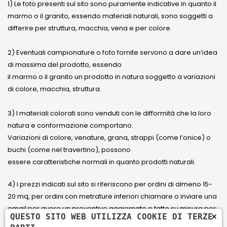
1) Le foto presenti sul sito sono puramente indicative in quanto il
marmo o il granito, essendo materiali naturali, sono soggetti a
differire per struttura, macchia, vena e per colore.
2) Eventuali campionature o foto fornite servono a dare un’idea
di massima del prodotto, essendo
il marmo o il granito un prodotto in natura soggetto a variazioni
di colore, macchia, struttura.
3) I materiali colorati sono venduti con le difformità che la loro
natura e conformazione comportano.
Variazioni di colore, venature, grana, strappi (come l’onice) o
buchi (come nel travertino), possono
essere caratteristiche normali in quanto prodotti naturali.
4) i prezzi indicati sul sito si riferiscono per ordini di almeno 15-
20 mq, per ordini con metrature inferiori chiamare o inviare una
email per avere un preventivo aggiornato e fatto su misura per
×
QUESTO SITO WEB UTILIZZA COOKIE DI TERZE
il cliente.