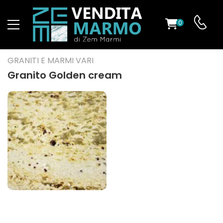
0
O
GRANITI E MARMI VARI
Granito Golden cream
ES