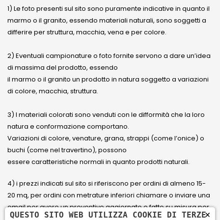
1) Le foto presenti sul sito sono puramente indicative in quanto il
marmo o il granito, essendo materiali naturali, sono soggetti a
differire per struttura, macchia, vena e per colore.
2) Eventuali campionature o foto fornite servono a dare un’idea
di massima del prodotto, essendo
il marmo o il granito un prodotto in natura soggetto a variazioni
di colore, macchia, struttura.
3) I materiali colorati sono venduti con le difformità che la loro
natura e conformazione comportano.
Variazioni di colore, venature, grana, strappi (come l’onice) o
buchi (come nel travertino), possono
essere caratteristiche normali in quanto prodotti naturali.
4) i prezzi indicati sul sito si riferiscono per ordini di almeno 15-
20 mq, per ordini con metrature inferiori chiamare o inviare una
email per avere un preventivo aggiornato e fatto su misura per
×
QUESTO SITO WEB UTILIZZA COOKIE DI TERZE
il cliente.