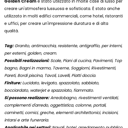
Golden Cream
è stato utilizzato in molte case di lusso per
creare un'atmosfera lussuosa e sofisticata. È stato anche
utilizzato in molti edifici commerciali, come hotel, ristoranti
e uffici, per creare un'impressione duratura e di alta
qualità.
Tag:
Granito, antimacchia, resistente, antigraffio, per interni,
per esterni, golden, cream.
Possibili realizzazioni:
Scale, Piani di cucina, Pavimenti, Top
bagno, Bagni in marmo, Taverne, Soggiorni, Rivestimenti,
Pareti, Bordi piscina, Tavoli, Lavelli, Piatti doccia.
Finiture:
Lucidato, levigato, spazzolato, sabbiato,
bocciardato, waterjet e spazzolato, fiammato.
Si possono realizzare:
Arredobagno, rivestimenti ventilati,
complementi d'arredo, oggettistica, colonne, portali,
caminetti, cornici, greche, elementi architettonici, incisioni,
intarsi e arte funeraria.
Applicabile nei settori:
Navali, hotel, arredamento pubblico