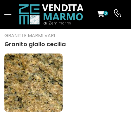
0
O
GRANITI E MARMI VARI
Granito giallo cecilia
ES