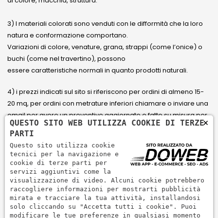
di colore, macchia, struttura.
3) I materiali colorati sono venduti con le difformità che la loro
natura e conformazione comportano.
Variazioni di colore, venature, grana, strappi (come l’onice) o
buchi (come nel travertino), possono
essere caratteristiche normali in quanto prodotti naturali.
4) i prezzi indicati sul sito si riferiscono per ordini di almeno 15-
20 mq, per ordini con metrature inferiori chiamare o inviare una
email per avere un preventivo aggiornato e fatto su misura per
×
QUESTO SITO WEB UTILIZZA COOKIE DI TERZE
il cliente.
PARTI
Questo sito utilizza cookie
5) Paga con Carta di credito Visa, Visa Electron, Maestro,
tecnici per la navigazione e
Mastercard tramite il circuito PayPal. PayPal serve per pagare,
cookie di terze parti per
servizi aggiuntivi come la
inviare denaro e accettare pagamenti in modo rapido,
visualizzazione di video. Alcuni cookie potrebbero
semplice e sicuro.
raccogliere informazioni per mostrarti pubblicità
mirata e tracciare la tua attività, installandosi
solo cliccando su "Accetta tutti i cookie". Puoi
modificare le tue preferenze in qualsiasi momento