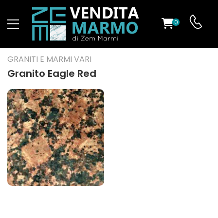
0
O
GRANITI E MARMI VARI
Granito Eagle Red
ES