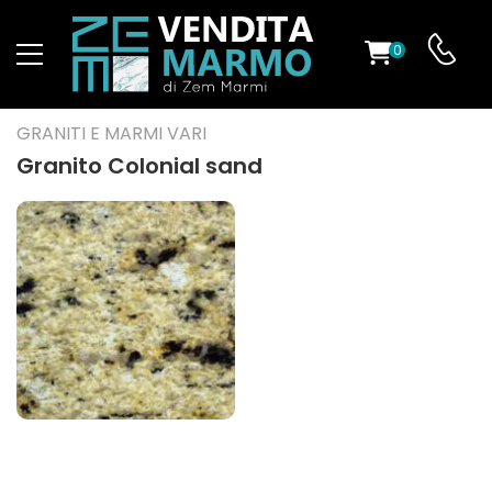
0
O
GRANITI E MARMI VARI
Granito Colonial sand
ES