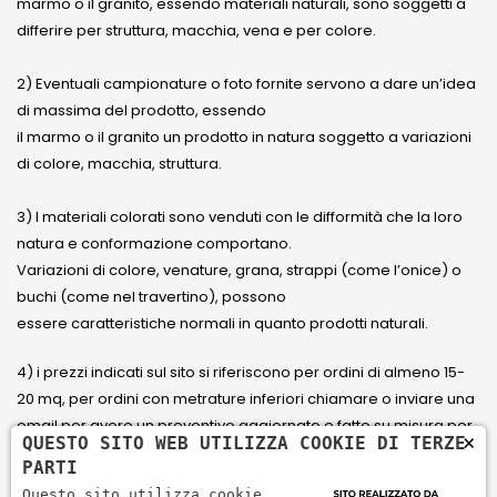
marmo o il granito, essendo materiali naturali, sono soggetti a
differire per struttura, macchia, vena e per colore.
2) Eventuali campionature o foto fornite servono a dare un’idea
di massima del prodotto, essendo
il marmo o il granito un prodotto in natura soggetto a variazioni
di colore, macchia, struttura.
3) I materiali colorati sono venduti con le difformità che la loro
natura e conformazione comportano.
Variazioni di colore, venature, grana, strappi (come l’onice) o
buchi (come nel travertino), possono
essere caratteristiche normali in quanto prodotti naturali.
4) i prezzi indicati sul sito si riferiscono per ordini di almeno 15-
20 mq, per ordini con metrature inferiori chiamare o inviare una
email per avere un preventivo aggiornato e fatto su misura per
×
QUESTO SITO WEB UTILIZZA COOKIE DI TERZE
il cliente.
PARTI
Questo sito utilizza cookie