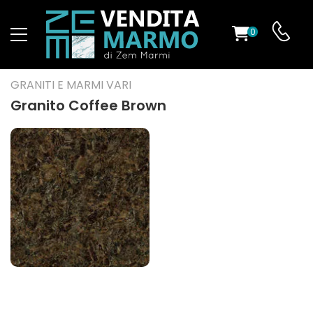
0
O
GRANITI E MARMI VARI
Granito Coffee Brown
ES