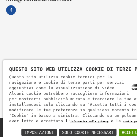
QUESTO SITO WEB UTILIZZA COOKIE DI TERZE 
Questo sito utilizza cookie tecnici per la
navigazione e cookie di terze parti per servizi
aggiuntivi come la visualizzazione di video.
Alcuni cookie potrebbero raccogliere informazioni
per mostrarti pubblicità mirata e tracciare la tua a
installandosi solo cliccando su "Accetta tutti i coo
modificare le tue preferenze in qualsiasi momento tr
"Cookie" in basso a sinistra. Cliccando su un pulsan
aver letto e accettato l'
e la
informativa sulla privacy
cookie po
Zem Marmi P.I. 03463990246
IMPOSTAZIONI
SOLO COOKIE NECESSARI
ACCETT