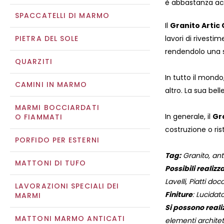
è abbastanza acce
SPACCATELLI DI MARMO
Il
Granito Arti
PIETRA DEL SOLE
lavori di rivest
rendendolo una sc
QUARZITI
In tutto il mondo,
CAMINI IN MARMO
altro. La sua bel
MARMI BOCCIARDATI
In generale, il
Gr
O FIAMMATI
costruzione o ris
PORFIDO PER ESTERNI
Tag:
Granito, anti
MATTONI DI TUFO
Possibili realizza
Lavelli, Piatti docc
LAVORAZIONI SPECIALI DEI
Finiture
: Lucidat
MARMI
Si possono reali
MATTONI MARMO ANTICATI
elementi architett