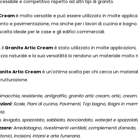
ssibile e competitivo rispetto ad altri tipi di granito.
c Cream
è molto versatile e può essere utilizzato in molte applica
imento e pavimentazione, ma anche per i lavori di cucina e bagno.
elta ideale per le case e gli edifici commerciali.
 il
Granito Artic Cream
è stato utilizzato in molte applicazioni
lezza naturale e la sua versatilità lo rendono un materiale molto ri
anito Artic Cream
è un'ottima scelta per chi cerca un materiale r
trutturazione.
macchia, resistente, antigraffio, granito artic cream, artic, cream.
zioni:
Scale, Piani di cucina, Pavimenti, Top bagno, Bagni in marmo,
ia.
o, levigato, spazzolato, sabbiato, bocciardato, waterjet e spazzola
zzare:
Arredobagno, rivestimenti ventilati, complementi d'arredo, og
onici, incisioni, intarsi e arte funeraria.