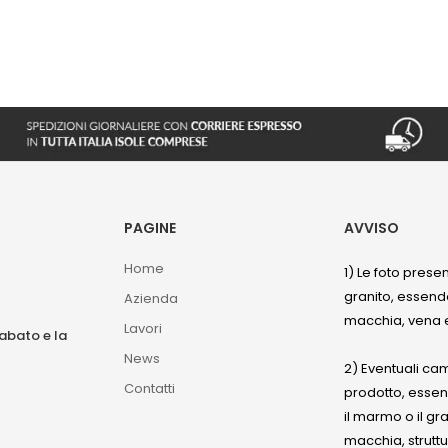
PAGINE
AVVISO
Home
1) Le foto prese
granito, essendo
Azienda
macchia, vena e
Lavori
sabato e la
News
2) Eventuali ca
Contatti
prodotto, esse
il marmo o il gr
macchia, struttu