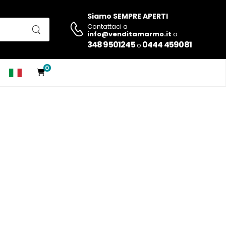
Siamo SEMPRE APERTI
Contattaci a
info@venditamarmo.it
o
348 9501245
0444 459081
o
0