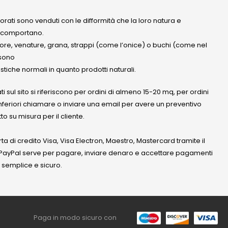
olorati sono venduti con le difformità che la loro natura e
 comportano.
lore, venature, grana, strappi (come l’onice) o buchi (come nel
ssono
stiche normali in quanto prodotti naturali.
ati sul sito si riferiscono per ordini di almeno 15-20 mq, per ordini
nferiori chiamare o inviare una email per avere un preventivo
to su misura per il cliente.
a di credito Visa, Visa Electron, Maestro, Mastercard tramite il
. PayPal serve per pagare, inviare denaro e accettare pagamenti
 semplice e sicuro.
Paga in modo sicuro con