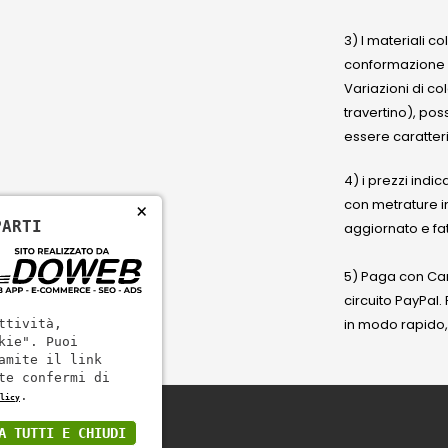
3) I materiali c
conformazione
Variazioni di co
travertino), po
essere caratteri
4) i prezzi indic
con metrature i
×
PARTI
aggiornato e fat
5) Paga con Cart
circuito PayPal
in modo rapido,
ttività,
kie". Puoi
amite il link
te confermi di
.
licy
A TUTTI E CHIUDI