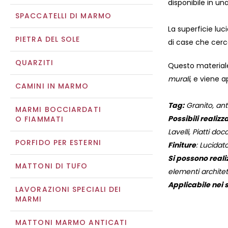
disponibile in un
SPACCATELLI DI MARMO
La superficie lu
PIETRA DEL SOLE
di case che cerc
QUARZITI
Questo materiale
murali
, e viene a
CAMINI IN MARMO
Tag:
Granito, anti
MARMI BOCCIARDATI
Possibili realizza
O FIAMMATI
Lavelli, Piatti docc
PORFIDO PER ESTERNI
Finiture
: Lucidat
Si possono reali
MATTONI DI TUFO
elementi architett
Applicabile nei s
LAVORAZIONI SPECIALI DEI
MARMI
MATTONI MARMO ANTICATI