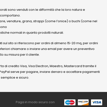
olorati sono venduti con le difformità che la loro natura e
 comportano.
lore, venature, grana, strappi (come l’onice) o buchi (come nel
ssono
stiche normali in quanto prodotti naturali.
ati sul sito si riferiscono per ordini di almeno 15-20 mq, per ordini
nferiori chiamare o inviare una email per avere un preventivo
to su misura per il cliente.
a di credito Visa, Visa Electron, Maestro, Mastercard tramite il
. PayPal serve per pagare, inviare denaro e accettare pagamenti
 semplice e sicuro.
Paga in modo sicuro con