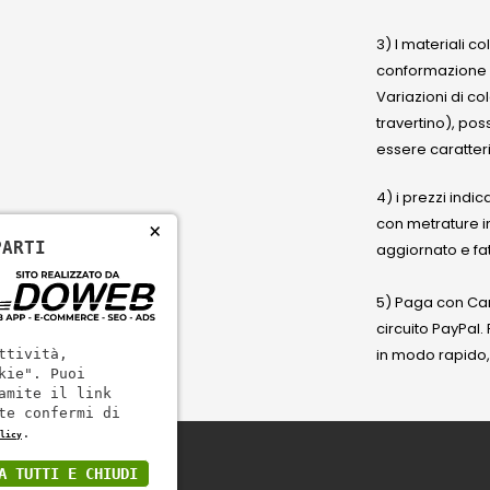
3) I materiali c
conformazione
Variazioni di co
travertino), po
essere caratteri
4) i prezzi indic
con metrature i
×
PARTI
aggiornato e fat
5) Paga con Cart
circuito PayPal
in modo rapido,
ttività,
kie". Puoi
amite il link
te confermi di
.
licy
A TUTTI E CHIUDI