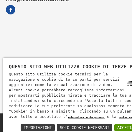
QUESTO SITO WEB UTILIZZA COOKIE DI TERZE 
Questo sito utilizza cookie tecnici per la
navigazione e cookie di terze parti per servizi
aggiuntivi come la visualizzazione di video.
Alcuni cookie potrebbero raccogliere informazioni
per mostrarti pubblicità mirata e tracciare la tua a
installandosi solo cliccando su "Accetta tutti i coo
modificare le tue preferenze in qualsiasi momento tr
"Cookie" in basso a sinistra. Cliccando su un pulsan
aver letto e accettato l'
e la
informativa sulla privacy
cookie po
Zem Marmi P.I. 03463990246
IMPOSTAZIONI
SOLO COOKIE NECESSARI
ACCETT