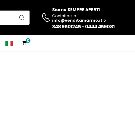
Siamo SEMPRE APERTI
Contattaci a
info@venditamarmo.it
o
348 9501245
0444 459081
o
0