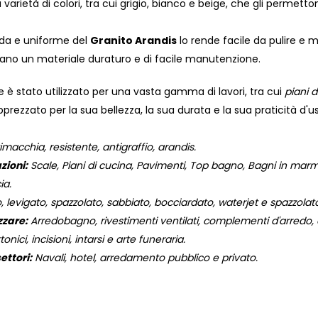
a varietà di colori, tra cui grigio, bianco e beige, che gli permetto
cida e uniforme del
Granito Arandis
lo rende facile da pulire e 
ano un materiale duraturo e di facile manutenzione.
 è stato utilizzato per una vasta gamma di lavori, tra cui
piani d
pprezzato per la sua bellezza, la sua durata e la sua praticità d'u
macchia, resistente, antigraffio, arandis.
zioni:
Scale, Piani di cucina, Pavimenti, Top bagno, Bagni in marmo,
ia.
o, levigato, spazzolato, sabbiato, bocciardato, waterjet e spazzola
zzare:
Arredobagno, rivestimenti ventilati, complementi d'arredo, og
onici, incisioni, intarsi e arte funeraria.
ettori:
Navali, hotel, arredamento pubblico e privato.