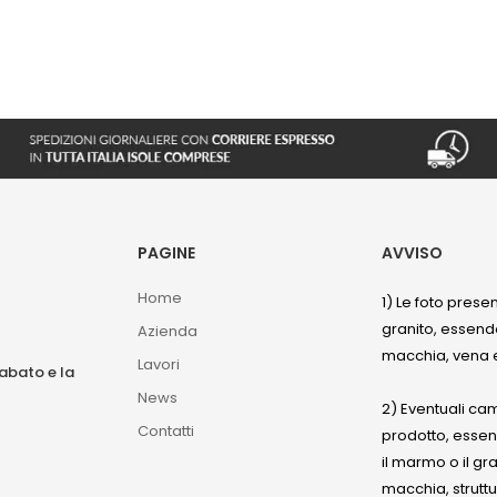
PAGINE
AVVISO
Home
1) Le foto prese
granito, essendo
Azienda
macchia, vena e
Lavori
sabato e la
News
2) Eventuali ca
Contatti
prodotto, esse
il marmo o il gr
macchia, struttu