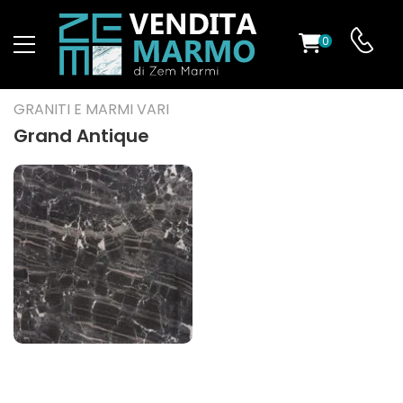
0
O
GRANITI E MARMI VARI
Grand Antique
ES