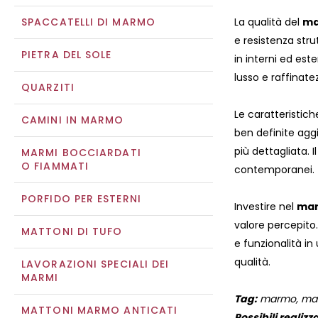
SPACCATELLI DI MARMO
La qualità del
ma
e resistenza stru
PIETRA DEL SOLE
in interni ed este
lusso e raffinate
QUARZITI
Le caratteristic
CAMINI IN MARMO
ben definite agg
più dettagliata. 
MARMI BOCCIARDATI
O FIAMMATI
contemporanei.
PORFIDO PER ESTERNI
Investire nel
mar
valore percepito.
MATTONI DI TUFO
e funzionalità in
qualità.
LAVORAZIONI SPECIALI DEI
MARMI
Tag:
marmo, marmi,
MATTONI MARMO ANTICATI
Possibili realizza