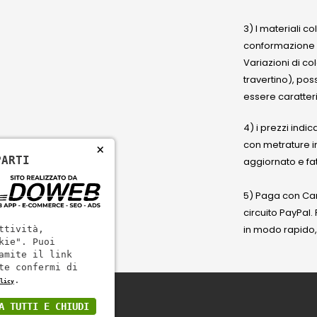
3) I materiali c
conformazione
Variazioni di co
travertino), po
essere caratteri
4) i prezzi indic
con metrature i
×
PARTI
aggiornato e fat
5) Paga con Cart
circuito PayPal
in modo rapido,
ttività,
kie". Puoi
amite il link
te confermi di
.
licy
A TUTTI E CHIUDI