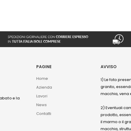
PAGINE
AVVISO
Home
1) Le foto prese
granito, essendo
Azienda
macchia, vena e
Lavori
sabato e la
News
2) Eventuali ca
Contatti
prodotto, esse
il marmo o il gr
macchia, struttu