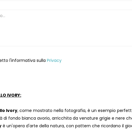
etto l'informativa sulla
Privacy
LO IVORY:
lo Ivory
, come mostrato nella fotografia, è un esempio perfetto
tà di fondo bianca avorio, arricchita da venature grigie e nere c
y
è un'opera d'arte della natura, con pattern che ricordano il gioc