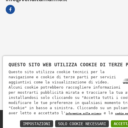
QUESTO SITO WEB UTILIZZA COOKIE DI TERZE 
Questo sito utilizza cookie tecnici per la
navigazione e cookie di terze parti per servizi
aggiuntivi come la visualizzazione di video.
Alcuni cookie potrebbero raccogliere informazioni
per mostrarti pubblicità mirata e tracciare la tua a
installandosi solo cliccando su "Accetta tutti i coo
modificare le tue preferenze in qualsiasi momento tr
"Cookie" in basso a sinistra. Cliccando su un pulsan
aver letto e accettato l'
e la
informativa sulla privacy
cookie po
Zem Marmi P.I. 03463990246
IMPOSTAZIONI
SOLO COOKIE NECESSARI
ACCETT