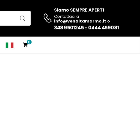
Siamo SEMPRE APERTI
Contattaci a
info@venditamarmo.it
o
348 9501245
0444 459081
o
0