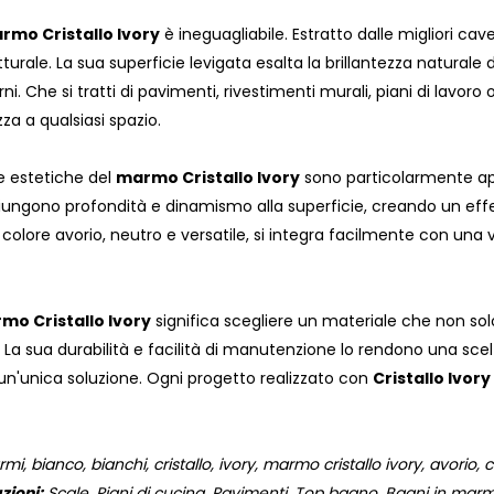
rmo Cristallo Ivory
è ineguagliabile. Estratto dalle migliori c
tturale. La sua superficie levigata esalta la brillantezza naturale 
rni. Che si tratti di pavimenti, rivestimenti murali, piani di lavoro o
zza a qualsiasi spazio.
he estetiche del
marmo Cristallo Ivory
sono particolarmente appr
iungono profondità e dinamismo alla superficie, creando un effet
Il colore avorio, neutro e versatile, si integra facilmente con una v
mo Cristallo Ivory
significa scegliere un materiale che non sol
 La sua durabilità e facilità di manutenzione lo rendono una sce
 un'unica soluzione. Ogni progetto realizzato con
Cristallo Ivory
 bianco, bianchi, cristallo, ivory, marmo cristallo ivory, avorio, cr
zioni:
Scale, Piani di cucina, Pavimenti, Top bagno, Bagni in marmo,