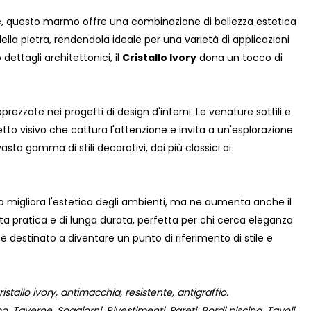
ave, questo marmo offre una combinazione di bellezza estetica
della pietra, rendendola ideale per una varietà di applicazioni
 dettagli architettonici, il
Cristallo Ivory
dona un tocco di
ezzate nei progetti di design d'interni. Le venature sottili e
to visivo che cattura l'attenzione e invita a un'esplorazione
asta gamma di stili decorativi, dai più classici ai
o migliora l'estetica degli ambienti, ma ne aumenta anche il
lta pratica e di lunga durata, perfetta per chi cerca eleganza
è destinato a diventare un punto di riferimento di stile e
istallo ivory, antimacchia, resistente, antigraffio.
 Taverne, Soggiorni, Rivestimenti, Pareti, Bordi piscina, Tavoli,