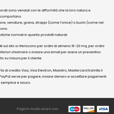
olorati sono venduti con le difformità che la loro natura e
 comportano.
lore, venature, grana, strappi (come l’onice) o buchi (come nel
ssono
stiche normali in quanto prodotti naturali.
ati sul sito si riferiscono per ordini di almeno 15-20 mq, per ordini
nferiori chiamare o inviare una email per avere un preventivo
to su misura per il cliente.
a di credito Visa, Visa Electron, Maestro, Mastercard tramite il
. PayPal serve per pagare, inviare denaro e accettare pagamenti
 semplice e sicuro.
Paga in modo sicuro con