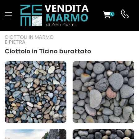
0
O
CIOTTOLI IN MARMO
E PIETRA
Ciottolo in Ticino burattato
ES