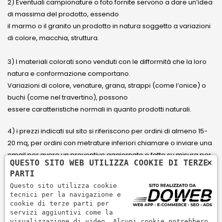
2) Eventuali campionature o foto fornite servono a dare un’idea
di massima del prodotto, essendo
il marmo o il granito un prodotto in natura soggetto a variazioni
di colore, macchia, struttura.
3) I materiali colorati sono venduti con le difformità che la loro
natura e conformazione comportano.
Variazioni di colore, venature, grana, strappi (come l’onice) o
buchi (come nel travertino), possono
essere caratteristiche normali in quanto prodotti naturali.
4) i prezzi indicati sul sito si riferiscono per ordini di almeno 15-
20 mq, per ordini con metrature inferiori chiamare o inviare una
email per avere un preventivo aggiornato e fatto su misura per
×
QUESTO SITO WEB UTILIZZA COOKIE DI TERZE
il cliente.
PARTI
Questo sito utilizza cookie
5) Paga con Carta di credito Visa, Visa Electron, Maestro,
tecnici per la navigazione e
Mastercard tramite il circuito PayPal. PayPal serve per pagare,
cookie di terze parti per
servizi aggiuntivi come la
inviare denaro e accettare pagamenti in modo rapido,
visualizzazione di video. Alcuni cookie potrebbero