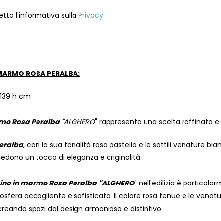
etto l'informativa sulla
Privacy
MARMO ROSA PERALBA:
139 h cm
mo Rosa Peralba
"ALGHERO
" rappresenta una scelta raffinata e d
eralba
, con la sua tonalità rosa pastello e le sottili venature bi
iedono un tocco di eleganza e originalità.
no in marmo Rosa Peralba
"
ALGHERO
" nell'edilizia è particol
sfera accogliente e sofisticata. Il colore rosa tenue e le vena
 creando spazi dal design armonioso e distintivo.