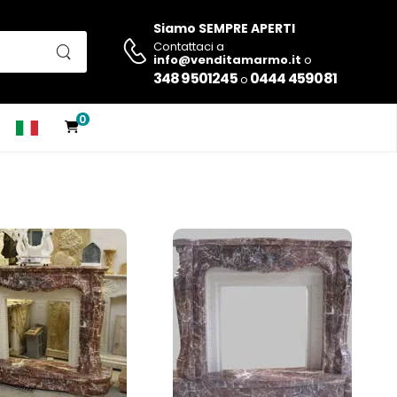
Siamo SEMPRE APERTI
Contattaci a
info@venditamarmo.it
o
348 9501245
0444 459081
o
0