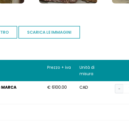
ETRO
SCARICA LE IMMAGINI
Prezzo + iva
Unità di
misura
va MARCA
€ 6100.00
CAD
−