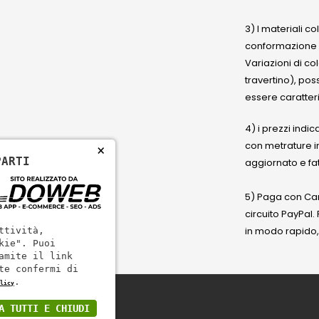
3) I materiali c
conformazione
Variazioni di co
travertino), po
essere caratteri
4) i prezzi indic
con metrature i
×
PARTI
aggiornato e fat
5) Paga con Cart
circuito PayPal
in modo rapido,
ttività,
kie". Puoi
amite il link
te confermi di
.
licy
A TUTTI E CHIUDI