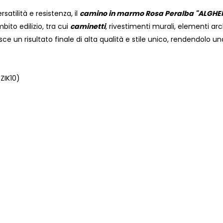
rsatilità e resistenza, il
camino in marmo Rosa Peralba "ALGHE
bito edilizio, tra cui
caminetti
, rivestimenti murali, elementi ar
ce un risultato finale di alta qualità e stile unico, rendendolo una
IK10)