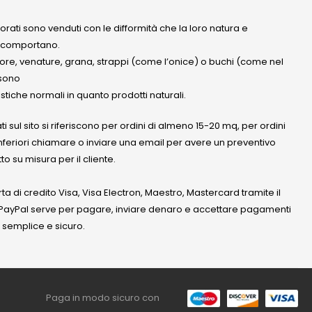
olorati sono venduti con le difformità che la loro natura e
 comportano.
lore, venature, grana, strappi (come l’onice) o buchi (come nel
ssono
stiche normali in quanto prodotti naturali.
ati sul sito si riferiscono per ordini di almeno 15-20 mq, per ordini
nferiori chiamare o inviare una email per avere un preventivo
to su misura per il cliente.
a di credito Visa, Visa Electron, Maestro, Mastercard tramite il
. PayPal serve per pagare, inviare denaro e accettare pagamenti
 semplice e sicuro.
Paga in modo sicuro con