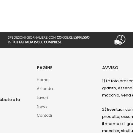
PAGINE
AVVISO
Home
1) Le foto prese
granito, essendo
Azienda
macchia, vena e
Lavori
sabato e la
News
2) Eventuali ca
Contatti
prodotto, esse
il marmo o il gr
macchia, struttu