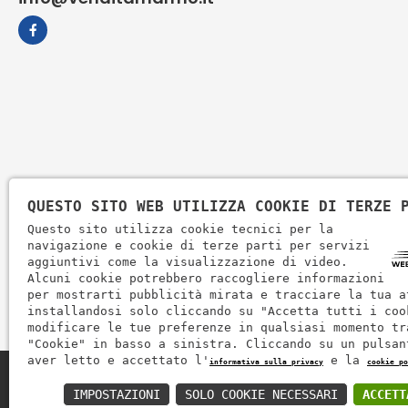
QUESTO SITO WEB UTILIZZA COOKIE DI TERZE 
Questo sito utilizza cookie tecnici per la
navigazione e cookie di terze parti per servizi
aggiuntivi come la visualizzazione di video.
Alcuni cookie potrebbero raccogliere informazioni
per mostrarti pubblicità mirata e tracciare la tua a
installandosi solo cliccando su "Accetta tutti i coo
modificare le tue preferenze in qualsiasi momento tr
"Cookie" in basso a sinistra. Cliccando su un pulsan
aver letto e accettato l'
e la
informativa sulla privacy
cookie po
Zem Marmi P.I. 03463990246
IMPOSTAZIONI
SOLO COOKIE NECESSARI
ACCETT