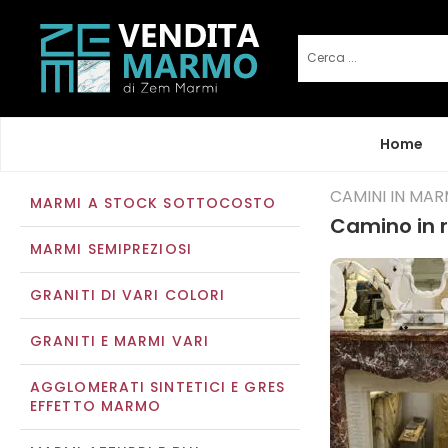
Home
CAMINI IN MA
MARMI A STOCK SOTTOCOSTO
Camino in 
MARMI SEMIPREZIOSI
GRANITI DI VARI COLORI
GRANITI E MARMI VARI
AGGLOMERATI SINTETICI E GRES
EFFETTO MARMO