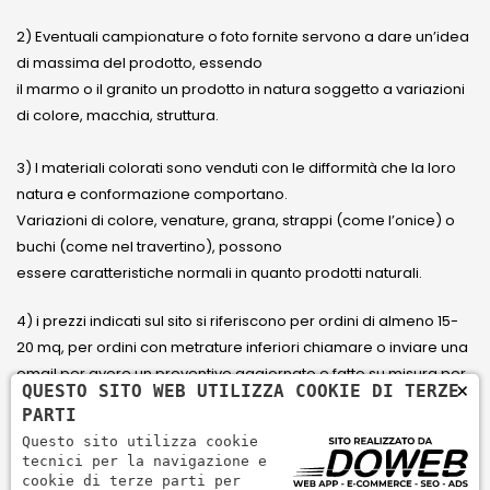
2) Eventuali campionature o foto fornite servono a dare un’idea
di massima del prodotto, essendo
il marmo o il granito un prodotto in natura soggetto a variazioni
di colore, macchia, struttura.
3) I materiali colorati sono venduti con le difformità che la loro
natura e conformazione comportano.
Variazioni di colore, venature, grana, strappi (come l’onice) o
buchi (come nel travertino), possono
essere caratteristiche normali in quanto prodotti naturali.
4) i prezzi indicati sul sito si riferiscono per ordini di almeno 15-
20 mq, per ordini con metrature inferiori chiamare o inviare una
email per avere un preventivo aggiornato e fatto su misura per
×
QUESTO SITO WEB UTILIZZA COOKIE DI TERZE
il cliente.
PARTI
Questo sito utilizza cookie
5) Paga con Carta di credito Visa, Visa Electron, Maestro,
tecnici per la navigazione e
Mastercard tramite il circuito PayPal. PayPal serve per pagare,
cookie di terze parti per