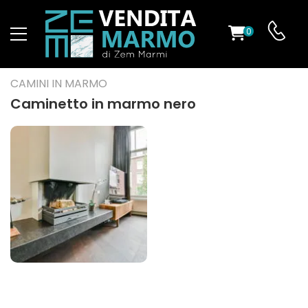
0
O
CAMINI IN MARMO
Caminetto in marmo nero
ES