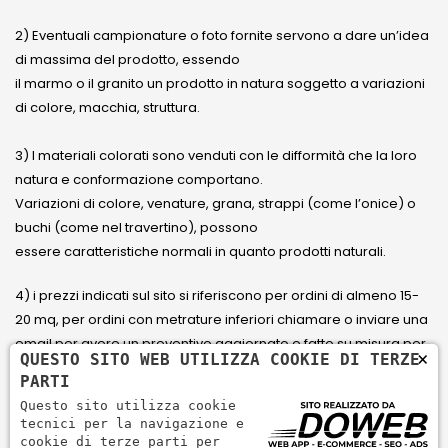
2) Eventuali campionature o foto fornite servono a dare un’idea
di massima del prodotto, essendo
il marmo o il granito un prodotto in natura soggetto a variazioni
di colore, macchia, struttura.
3) I materiali colorati sono venduti con le difformità che la loro
natura e conformazione comportano.
Variazioni di colore, venature, grana, strappi (come l’onice) o
buchi (come nel travertino), possono
essere caratteristiche normali in quanto prodotti naturali.
4) i prezzi indicati sul sito si riferiscono per ordini di almeno 15-
20 mq, per ordini con metrature inferiori chiamare o inviare una
email per avere un preventivo aggiornato e fatto su misura per
×
QUESTO SITO WEB UTILIZZA COOKIE DI TERZE
il cliente.
PARTI
Questo sito utilizza cookie
5) Paga con Carta di credito Visa, Visa Electron, Maestro,
tecnici per la navigazione e
Mastercard tramite il circuito PayPal. PayPal serve per pagare,
cookie di terze parti per