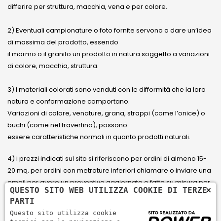
differire per struttura, macchia, vena e per colore.
2) Eventuali campionature o foto fornite servono a dare un’idea
di massima del prodotto, essendo
il marmo o il granito un prodotto in natura soggetto a variazioni
di colore, macchia, struttura.
3) I materiali colorati sono venduti con le difformità che la loro
natura e conformazione comportano.
Variazioni di colore, venature, grana, strappi (come l’onice) o
buchi (come nel travertino), possono
essere caratteristiche normali in quanto prodotti naturali.
4) i prezzi indicati sul sito si riferiscono per ordini di almeno 15-
20 mq, per ordini con metrature inferiori chiamare o inviare una
email per avere un preventivo aggiornato e fatto su misura per
×
QUESTO SITO WEB UTILIZZA COOKIE DI TERZE
il cliente.
PARTI
Questo sito utilizza cookie
5) Paga con Carta di credito Visa, Visa Electron, Maestro,