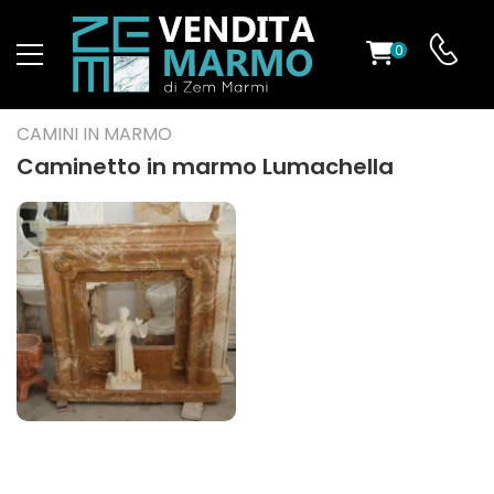
0
O
CAMINI IN MARMO
Caminetto in marmo Lumachella
ES