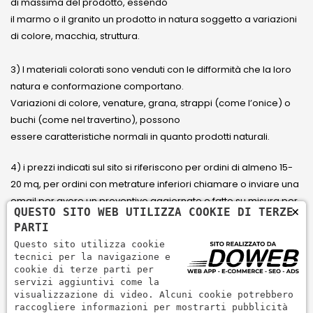
di massima del prodotto, essendo
il marmo o il granito un prodotto in natura soggetto a variazioni
di colore, macchia, struttura.
3) I materiali colorati sono venduti con le difformità che la loro
natura e conformazione comportano.
Variazioni di colore, venature, grana, strappi (come l’onice) o
buchi (come nel travertino), possono
essere caratteristiche normali in quanto prodotti naturali.
4) i prezzi indicati sul sito si riferiscono per ordini di almeno 15-
20 mq, per ordini con metrature inferiori chiamare o inviare una
email per avere un preventivo aggiornato e fatto su misura per
×
QUESTO SITO WEB UTILIZZA COOKIE DI TERZE
il cliente.
PARTI
Questo sito utilizza cookie
5) Paga con Carta di credito Visa, Visa Electron, Maestro,
tecnici per la navigazione e
Mastercard tramite il circuito PayPal. PayPal serve per pagare,
cookie di terze parti per
servizi aggiuntivi come la
inviare denaro e accettare pagamenti in modo rapido,
visualizzazione di video. Alcuni cookie potrebbero
semplice e sicuro.
raccogliere informazioni per mostrarti pubblicità