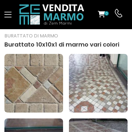
0
O
BURATTATO DI MARMO
Burattato 10x10x1 di marmo vari colori
ES