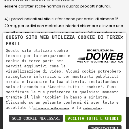
essere caratteristiche normali in quanto prodotti naturali.
4) i prezzi indicati sul sito si riferiscono per ordini di almeno 15-
20 mq, per ordini con metrature inferiori chiamare o inviare una
email per avere un preventivo aggiornato e fatto su misura per
×
QUESTO SITO WEB UTILIZZA COOKIE DI TERZE
il cliente.
PARTI
Questo sito utilizza cookie
5) Paga con Carta di credito Visa, Visa Electron, Maestro,
tecnici per la navigazione e
Mastercard tramite il circuito PayPal. PayPal serve per pagare,
cookie di terze parti per
servizi aggiuntivi come la
inviare denaro e accettare pagamenti in modo rapido,
visualizzazione di video. Alcuni cookie potrebbero
semplice e sicuro.
raccogliere informazioni per mostrarti pubblicità
mirata e tracciare la tua attività, installandosi
solo cliccando su "Accetta tutti i cookie". Puoi
modificare le tue preferenze in qualsiasi momento
tramite il link "Cookie" in basso a sinistra.
Cliccando su un pulsante confermi di aver letto e
accettato l'
e la
.
informativa sulla privacy
cookie policy
Zem Marmi P.I. 03463990246
Paga in modo sicuro con
SOLO COOKIE NECESSARI
ACCETTA TUTTI E CHIUDI
IMPOSTAZIONI