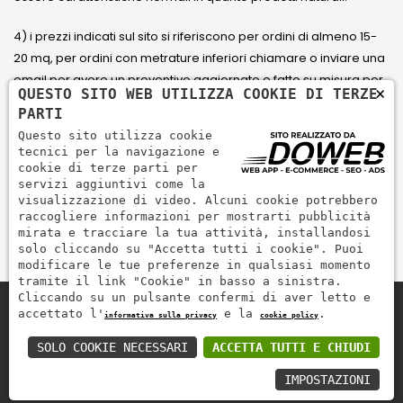
4) i prezzi indicati sul sito si riferiscono per ordini di almeno 15-
20 mq, per ordini con metrature inferiori chiamare o inviare una
email per avere un preventivo aggiornato e fatto su misura per
×
QUESTO SITO WEB UTILIZZA COOKIE DI TERZE
il cliente.
PARTI
Questo sito utilizza cookie
5) Paga con Carta di credito Visa, Visa Electron, Maestro,
tecnici per la navigazione e
Mastercard tramite il circuito PayPal. PayPal serve per pagare,
cookie di terze parti per
servizi aggiuntivi come la
inviare denaro e accettare pagamenti in modo rapido,
visualizzazione di video. Alcuni cookie potrebbero
semplice e sicuro.
raccogliere informazioni per mostrarti pubblicità
mirata e tracciare la tua attività, installandosi
solo cliccando su "Accetta tutti i cookie". Puoi
modificare le tue preferenze in qualsiasi momento
tramite il link "Cookie" in basso a sinistra.
Cliccando su un pulsante confermi di aver letto e
accettato l'
e la
.
informativa sulla privacy
cookie policy
Zem Marmi P.I. 03463990246
Paga in modo sicuro con
SOLO COOKIE NECESSARI
ACCETTA TUTTI E CHIUDI
IMPOSTAZIONI