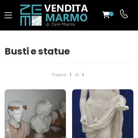
0
O
Busti e statue
ES
Pagina
1
di
1