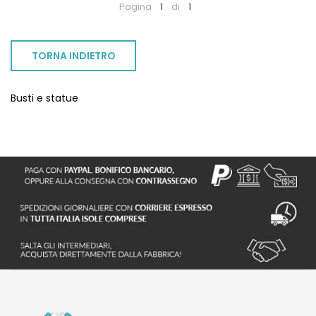
Pagina
1
di
1
TORNA INDIETRO
Busti e statue