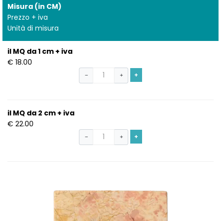
Misura (in CM)
Prezzo + iva
Unità di misura
il MQ da 1 cm + iva
€ 18.00
+
−
+
il MQ da 2 cm + iva
€ 22.00
+
−
+