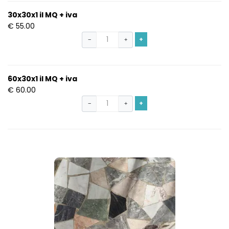
30x30x1 il MQ + iva
€ 55.00
+
−
+
60x30x1 il MQ + iva
€ 60.00
+
−
+