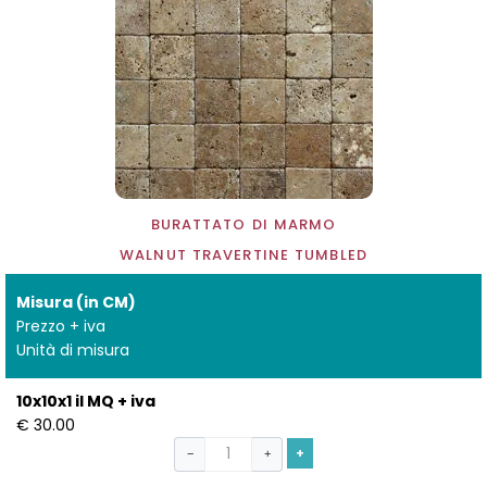
BURATTATO DI MARMO
WALNUT TRAVERTINE TUMBLED
Misura (in CM)
Prezzo + iva
Unità di misura
10x10x1 il MQ + iva
€ 30.00
+
−
+