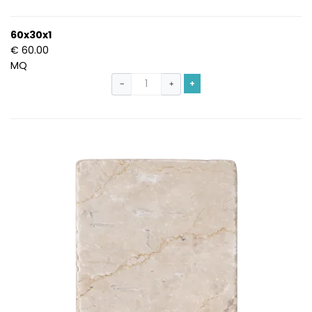
60x30x1
€ 60.00
MQ
+
−
+