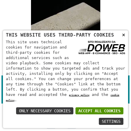
×
THIS WEBSITE USES THIRD-PARTY COOKIES
This site uses technical
cookies for navigation and
third-party cookies for
additional services such as
video playback. Some cookies may collect
BURATTATO DI MARMO
information to show you targeted ads and track your
activity, installing only by clicking on "Accept
all cookies." You can change your preferences at
Misura (in CM)
any time through the "Cookies" link at the bottom
Prezzo + iva
left. By clicking a button, you confirm that you
have read and accepted the
and the
Unità di misura
privacy policy
cookie
.
policy
MISURA 20x13x3x1
ONLY NECESSARY COOKIES
ACCEPT ALL COOKIES
€ 15.00
SETTINGS
+
−
+