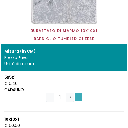
BURATTATO DI MARMO 10X10X1
BARDIGLIO TUMBLED CHEESE
Misura (in CM)
Prezzo + iva
Unità di misura
5x5x1
€ 0.40
CADAUNO
+
−
+
10x10x1
€ 60.00