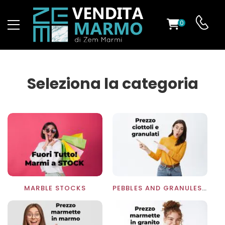
0
ST
RS
Seleziona la categoria
ND
MARBLE STOCKS
PEBBLES AND GRANULES PRICE LIST