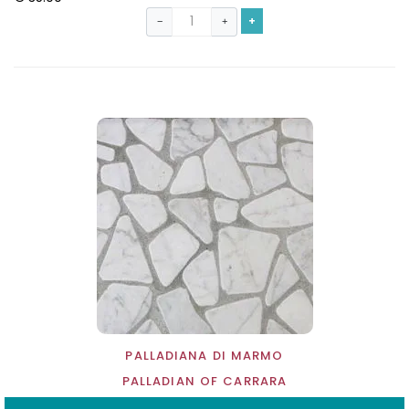
+
−
+
PALLADIANA DI MARMO
PALLADIAN OF CARRARA