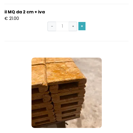
il MQ da 2 cm + iva
€ 21.00
+
−
+
S