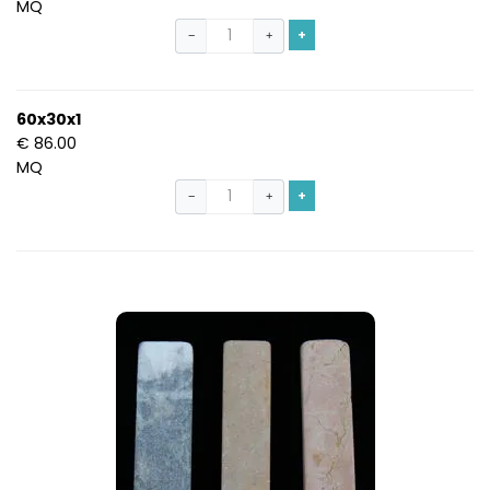
MQ
+
−
+
60x30x1
€ 86.00
MQ
+
−
+