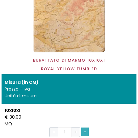
BURATTATO DI MARMO 10X10X1
ROYAL YELLOW TUMBLED
Misura (in CM)
Prezzo + iva
Unità di misura
10x10x1
€ 30.00
MQ
+
−
+